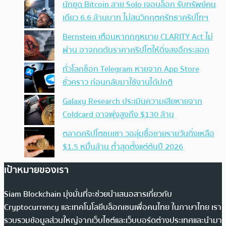
นักขุด Bitcoin สาย Solo เจอบล็อก รับทรัพย์คน
เดียว 6.6 ล้านบาท ไม่สนวิกฤตศรัทธาคริปโทฯ
Bernstein เตือนหากกฎหมาย CLARITY Act ไม่
ผ่าน อาจกดดันราคาคริปโตให้ดิ่งลงอีกระลอก
ทั่วโลกช็อก Telegram หายจาก App Store
ชั่วคราว ก่อนกลับมาใช้งานได้ปกติ
Galaxy Research ประเมินความเสียหายจาก
Coldcard อาจพุ่งสูงถึง $130 ล้าน
ตลาดคริปโตซบเซา วอลุ่มซื้อขายรายวันดิ่งเหลือ
$1.5 หมื่นล้าน ต่ำสุดตั้งแต่ต้นปี 2026
เป้าหมายของเรา
Siam Blockchain มุ่งมั่นที่จะช่วยนำเสนอสารเกี่ยวกับ
Cryptocurrency และเทคโนโลยีบล็อกเชนเพื่อคนไทย ในภาษาไทย เรา
รวบรวมข้อมูลส่วนใหญ่จากเว็บไซต์และเว็บบอร์ดต่างประเทศและนำมา