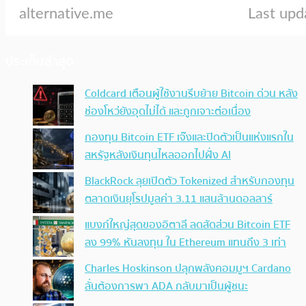
ประเด็นล่าสุด
Coldcard เตือนผู้ใช้งานรีบย้าย Bitcoin ด่วน หลัง
ช่องโหว่ยังอุดไม่ได้ และถูกเจาะต่อเนื่อง
กองทุน Bitcoin ETF เจ๊งและปิดตัวเป็นแห่งแรกใน
สหรัฐหลังเงินทุนไหลออกไปฝั่ง AI
BlackRock ลุยเปิดตัว Tokenized สำหรับกองทุน
ตลาดเงินยุโรปมูลค่า 3.11 แสนล้านดอลลาร์
แบงก์ใหญ่สุดของอิตาลี ลดสัดส่วน Bitcoin ETF
ลง 99% หันลงทุน ใน Ethereum แทนถึง 3 เท่า
Charles Hoskinson ปลุกพลังคอมมูฯ Cardano
ลั่นต้องการพา ADA กลับมาเป็นผู้ชนะ