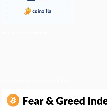
ติดตามเราบน Facebook
สภาวะตลาด (ความกลัว vs ความโลภ)