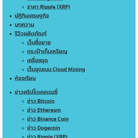
ราคา Ripple (XRP)
ปฏิทินเศรษฐกิจ
บทความ
รีวิวผลิตภัณฑ์
เว็บซื้อขาย
กระเป๋าเก็บเหรียญ
เครื่องขุด
เว็บขุดแบบ Cloud Mining
ห้องเรียน
ข่าวคริปโตเคอเรนซี่
ข่าว Bitcoin
ข่าว Ethereum
ข่าว Binance Coin
ข่าว Dogecoin
ข่าว Ripple (XRP)