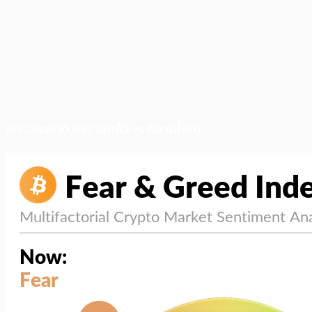
สภาวะตลาด (ความกลัว vs ความโลภ)