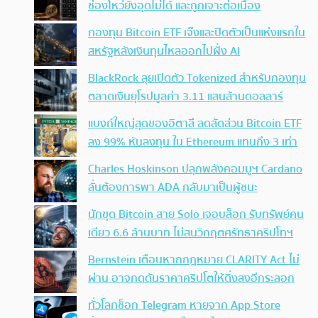
ช่องโหว่ยังอุดไม่ได้ และถูกเจาะต่อเนื่อง
กองทุน Bitcoin ETF เจ๊งและปิดตัวเป็นแห่งแรกใน
สหรัฐหลังเงินทุนไหลออกไปฝั่ง AI
BlackRock ลุยเปิดตัว Tokenized สำหรับกองทุน
ตลาดเงินยุโรปมูลค่า 3.11 แสนล้านดอลลาร์
แบงก์ใหญ่สุดของอิตาลี ลดสัดส่วน Bitcoin ETF
ลง 99% หันลงทุน ใน Ethereum แทนถึง 3 เท่า
Charles Hoskinson ปลุกพลังคอมมูฯ Cardano
ลั่นต้องการพา ADA กลับมาเป็นผู้ชนะ
นักขุด Bitcoin สาย Solo เจอบล็อก รับทรัพย์คน
เดียว 6.6 ล้านบาท ไม่สนวิกฤตศรัทธาคริปโทฯ
Bernstein เตือนหากกฎหมาย CLARITY Act ไม่
ผ่าน อาจกดดันราคาคริปโตให้ดิ่งลงอีกระลอก
ทั่วโลกช็อก Telegram หายจาก App Store