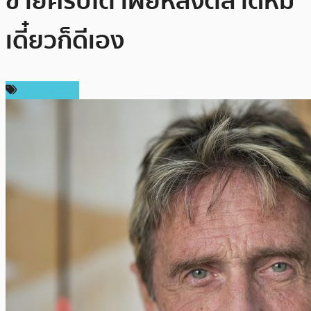
ขายคริปโต เผยหลังตลาดหมี
เดี๋ยวก็ดีเอง
ข่าว Bitcoin