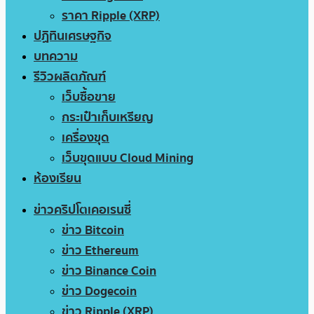
ราคา Ripple (XRP)
ปฏิทินเศรษฐกิจ
บทความ
รีวิวผลิตภัณฑ์
เว็บซื้อขาย
กระเป๋าเก็บเหรียญ
เครื่องขุด
เว็บขุดแบบ Cloud Mining
ห้องเรียน
ข่าวคริปโตเคอเรนซี่
ข่าว Bitcoin
ข่าว Ethereum
ข่าว Binance Coin
ข่าว Dogecoin
ข่าว Ripple (XRP)