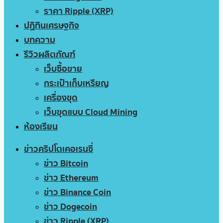
ราคา Ripple (XRP)
ปฏิทินเศรษฐกิจ
บทความ
รีวิวผลิตภัณฑ์
เว็บซื้อขาย
กระเป๋าเก็บเหรียญ
เครื่องขุด
เว็บขุดแบบ Cloud Mining
ห้องเรียน
ข่าวคริปโตเคอเรนซี่
ข่าว Bitcoin
ข่าว Ethereum
ข่าว Binance Coin
ข่าว Dogecoin
ข่าว Ripple (XRP)