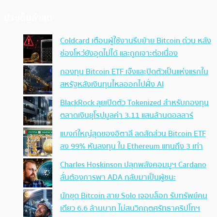
ประเด็นล่าสุด
Coldcard เตือนผู้ใช้งานรีบย้าย Bitcoin ด่วน หลัง
ช่องโหว่ยังอุดไม่ได้ และถูกเจาะต่อเนื่อง
กองทุน Bitcoin ETF เจ๊งและปิดตัวเป็นแห่งแรกใน
สหรัฐหลังเงินทุนไหลออกไปฝั่ง AI
BlackRock ลุยเปิดตัว Tokenized สำหรับกองทุน
ตลาดเงินยุโรปมูลค่า 3.11 แสนล้านดอลลาร์
แบงก์ใหญ่สุดของอิตาลี ลดสัดส่วน Bitcoin ETF
ลง 99% หันลงทุน ใน Ethereum แทนถึง 3 เท่า
Charles Hoskinson ปลุกพลังคอมมูฯ Cardano
ลั่นต้องการพา ADA กลับมาเป็นผู้ชนะ
นักขุด Bitcoin สาย Solo เจอบล็อก รับทรัพย์คน
เดียว 6.6 ล้านบาท ไม่สนวิกฤตศรัทธาคริปโทฯ