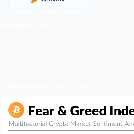
ติดตามเราบน Facebook
สภาวะตลาด (ความกลัว vs ความโลภ)