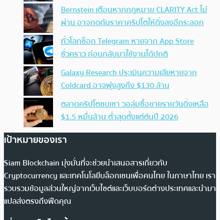
Bernstein เตือนหากกฎหมาย CLARITY Act ไม่
ผ่าน อาจกดดันราคาคริปโตให้ดิ่งลงอีกระลอก
ทั่วโลกช็อก Telegram หายจาก App Store
ชั่วคราว ก่อนกลับมาใช้งานได้ปกติ
Galaxy Research ประเมินความเสียหายจาก
Coldcard อาจพุ่งสูงถึง $130 ล้าน
ตลาดคริปโตซบเซา วอลุ่มซื้อขายรายวันดิ่งเหลือ
$1.5 หมื่นล้าน ต่ำสุดตั้งแต่ต้นปี 2026
เป้าหมายของเรา
Siam Blockchain มุ่งมั่นที่จะช่วยนำเสนอสารเกี่ยวกับ
Cryptocurrency และเทคโนโลยีบล็อกเชนเพื่อคนไทย ในภาษาไทย เรา
รวบรวมข้อมูลส่วนใหญ่จากเว็บไซต์และเว็บบอร์ดต่างประเทศและนำมา
แปลส่งตรงถึงฟีดคุณ