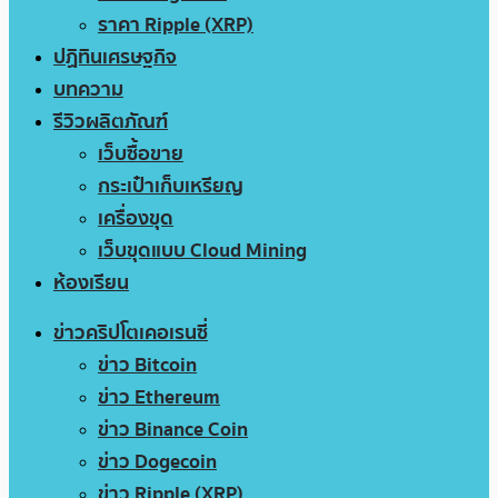
ราคา Ripple (XRP)
ปฏิทินเศรษฐกิจ
บทความ
รีวิวผลิตภัณฑ์
เว็บซื้อขาย
กระเป๋าเก็บเหรียญ
เครื่องขุด
เว็บขุดแบบ Cloud Mining
ห้องเรียน
ข่าวคริปโตเคอเรนซี่
ข่าว Bitcoin
ข่าว Ethereum
ข่าว Binance Coin
ข่าว Dogecoin
ข่าว Ripple (XRP)