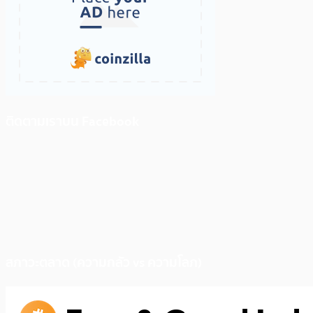
ติดตามเราบน Facebook
สภาวะตลาด (ความกลัว vs ความโลภ)