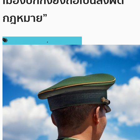
เมืองปักกิ่งยังถือเป็นสิ่งผิด
กฎหมาย”
กฎหมายและรัฐบาล
,
การลงทุน STO