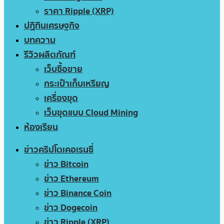
ราคา Ripple (XRP)
ปฏิทินเศรษฐกิจ
บทความ
รีวิวผลิตภัณฑ์
เว็บซื้อขาย
กระเป๋าเก็บเหรียญ
เครื่องขุด
เว็บขุดแบบ Cloud Mining
ห้องเรียน
ข่าวคริปโตเคอเรนซี่
ข่าว Bitcoin
ข่าว Ethereum
ข่าว Binance Coin
ข่าว Dogecoin
ข่าว Ripple (XRP)