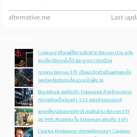
ประเด็นล่าสุด
Coldcard เตือนผู้ใช้งานรีบย้าย Bitcoin ด่วน หลัง
ช่องโหว่ยังอุดไม่ได้ และถูกเจาะต่อเนื่อง
กองทุน Bitcoin ETF เจ๊งและปิดตัวเป็นแห่งแรกใน
สหรัฐหลังเงินทุนไหลออกไปฝั่ง AI
BlackRock ลุยเปิดตัว Tokenized สำหรับกองทุน
ตลาดเงินยุโรปมูลค่า 3.11 แสนล้านดอลลาร์
แบงก์ใหญ่สุดของอิตาลี ลดสัดส่วน Bitcoin ETF
ลง 99% หันลงทุน ใน Ethereum แทนถึง 3 เท่า
Charles Hoskinson ปลุกพลังคอมมูฯ Cardano