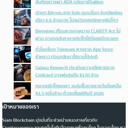
ลั่นต้องการพา ADA กลับมาเป็นผู้ชนะ
นักขุด Bitcoin สาย Solo เจอบล็อก รับทรัพย์คน
เดียว 6.6 ล้านบาท ไม่สนวิกฤตศรัทธาคริปโทฯ
Bernstein เตือนหากกฎหมาย CLARITY Act ไม่
ผ่าน อาจกดดันราคาคริปโตให้ดิ่งลงอีกระลอก
ทั่วโลกช็อก Telegram หายจาก App Store
ชั่วคราว ก่อนกลับมาใช้งานได้ปกติ
Galaxy Research ประเมินความเสียหายจาก
Coldcard อาจพุ่งสูงถึง $130 ล้าน
ตลาดคริปโตซบเซา วอลุ่มซื้อขายรายวันดิ่งเหลือ
$1.5 หมื่นล้าน ต่ำสุดตั้งแต่ต้นปี 2026
เป้าหมายของเรา
Siam Blockchain มุ่งมั่นที่จะช่วยนำเสนอสารเกี่ยวกับ
Cryptocurrency และเทคโนโลยีบล็อกเชนเพื่อคนไทย ในภาษาไทย เรา