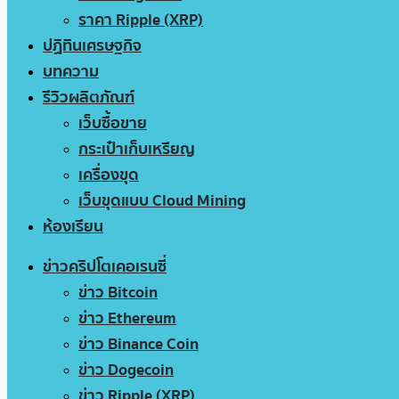
ราคา Ripple (XRP)
ปฏิทินเศรษฐกิจ
บทความ
รีวิวผลิตภัณฑ์
เว็บซื้อขาย
กระเป๋าเก็บเหรียญ
เครื่องขุด
เว็บขุดแบบ Cloud Mining
ห้องเรียน
ข่าวคริปโตเคอเรนซี่
ข่าว Bitcoin
ข่าว Ethereum
ข่าว Binance Coin
ข่าว Dogecoin
ข่าว Ripple (XRP)