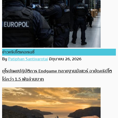
ข่าวคริปโตเคอเรนซี่
By
Patiphan Santivarotai
มิถุนายน 26, 2026
ยุโรปเผยปฏิบัติการ Endgame ทลายฐานมัลแวร์ อายัดคริปโต
ได้กว่า 1.5 พันล้านบาท