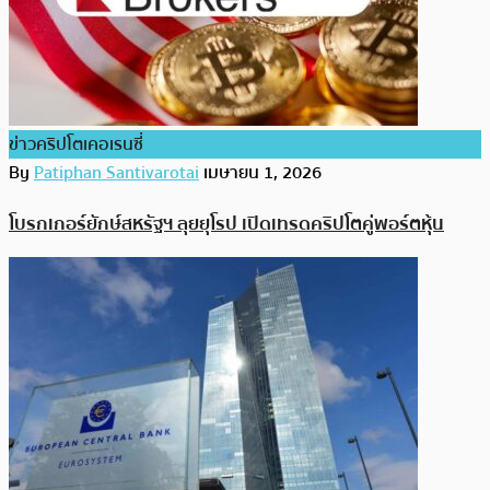
ข่าวคริปโตเคอเรนซี่
By
Patiphan Santivarotai
เมษายน 1, 2026
โบรกเกอร์ยักษ์สหรัฐฯ ลุยยุโรป เปิดเทรดคริปโตคู่พอร์ตหุ้น