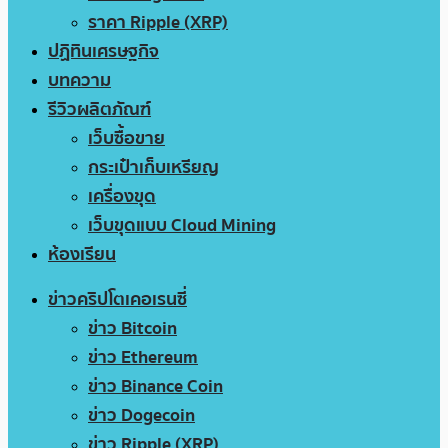
ราคา Ripple (XRP)
ปฏิทินเศรษฐกิจ
บทความ
รีวิวผลิตภัณฑ์
เว็บซื้อขาย
กระเป๋าเก็บเหรียญ
เครื่องขุด
เว็บขุดแบบ Cloud Mining
ห้องเรียน
ข่าวคริปโตเคอเรนซี่
ข่าว Bitcoin
ข่าว Ethereum
ข่าว Binance Coin
ข่าว Dogecoin
ข่าว Ripple (XRP)