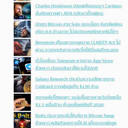
Charles Hoskinson ปลุกพลังคอมมูฯ Cardano
ลั่นต้องการพา ADA กลับมาเป็นผู้ชนะ
นักขุด Bitcoin สาย Solo เจอบล็อก รับทรัพย์คน
เดียว 6.6 ล้านบาท ไม่สนวิกฤตศรัทธาคริปโทฯ
Bernstein เตือนหากกฎหมาย CLARITY Act ไม่
ผ่าน อาจกดดันราคาคริปโตให้ดิ่งลงอีกระลอก
ทั่วโลกช็อก Telegram หายจาก App Store
ชั่วคราว ก่อนกลับมาใช้งานได้ปกติ
Galaxy Research ประเมินความเสียหายจาก
Coldcard อาจพุ่งสูงถึง $130 ล้าน
ตลาดคริปโตซบเซา วอลุ่มซื้อขายรายวันดิ่งเหลือ
$1.5 หมื่นล้าน ต่ำสุดตั้งแต่ต้นปี 2026
Boltz ประกาศระงับให้บริการ Bitcoin Swap
ชั่วคราว หลังตัวเลขการใช้ AI แฮ็กระบบพุ่งสูง