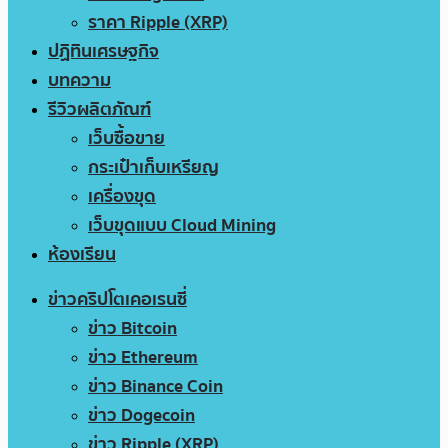
ราคา Ripple (XRP)
ปฏิทินเศรษฐกิจ
บทความ
รีวิวผลิตภัณฑ์
เว็บซื้อขาย
กระเป๋าเก็บเหรียญ
เครื่องขุด
เว็บขุดแบบ Cloud Mining
ห้องเรียน
ข่าวคริปโตเคอเรนซี่
ข่าว Bitcoin
ข่าว Ethereum
ข่าว Binance Coin
ข่าว Dogecoin
ข่าว Ripple (XRP)