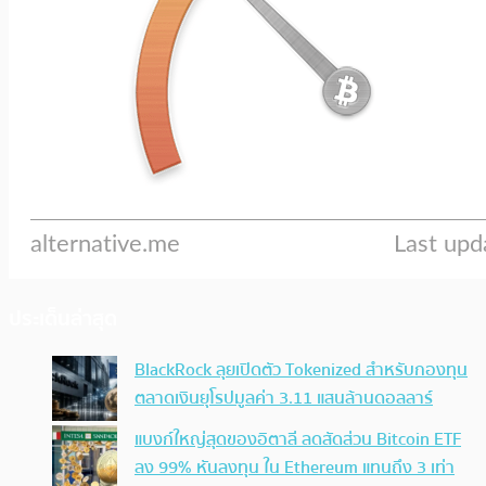
ประเด็นล่าสุด
BlackRock ลุยเปิดตัว Tokenized สำหรับกองทุน
ตลาดเงินยุโรปมูลค่า 3.11 แสนล้านดอลลาร์
แบงก์ใหญ่สุดของอิตาลี ลดสัดส่วน Bitcoin ETF
ลง 99% หันลงทุน ใน Ethereum แทนถึง 3 เท่า