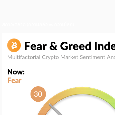
สภาวะตลาด (ความกลัว vs ความโลภ)