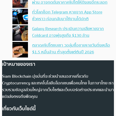
ผ่าน อาจกดดันราคาคริปโตให้ดิ่งลงอีกระลอก
ทั่วโลกช็อก Telegram หายจาก App Store
ชั่วคราว ก่อนกลับมาใช้งานได้ปกติ
Galaxy Research ประเมินความเสียหายจาก
Coldcard อาจพุ่งสูงถึง $130 ล้าน
ตลาดคริปโตซบเซา วอลุ่มซื้อขายรายวันดิ่งเหลือ
$1.5 หมื่นล้าน ต่ำสุดตั้งแต่ต้นปี 2026
เป้าหมายของเรา
Siam Blockchain มุ่งมั่นที่จะช่วยนำเสนอสารเกี่ยวกับ
Cryptocurrency และเทคโนโลยีบล็อกเชนเพื่อคนไทย ในภาษาไทย เรา
รวบรวมข้อมูลส่วนใหญ่จากเว็บไซต์และเว็บบอร์ดต่างประเทศและนำมา
แปลส่งตรงถึงฟีดคุณ
เกี่ยวกับเว็บไซต์นี้