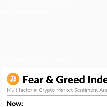
ติดตามเราบน Facebook
สภาวะตลาด (ความกลัว vs ความโลภ)