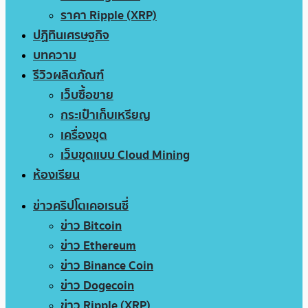
ราคา Ripple (XRP)
ปฏิทินเศรษฐกิจ
บทความ
รีวิวผลิตภัณฑ์
เว็บซื้อขาย
กระเป๋าเก็บเหรียญ
เครื่องขุด
เว็บขุดแบบ Cloud Mining
ห้องเรียน
ข่าวคริปโตเคอเรนซี่
ข่าว Bitcoin
ข่าว Ethereum
ข่าว Binance Coin
ข่าว Dogecoin
ข่าว Ripple (XRP)