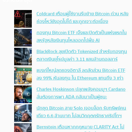
ประเด็นล่าสุด
Coldcard เตือนผู้ใช้งานรีบย้าย Bitcoin ด่วน หลัง
ช่องโหว่ยังอุดไม่ได้ และถูกเจาะต่อเนื่อง
กองทุน Bitcoin ETF เจ๊งและปิดตัวเป็นแห่งแรกใน
สหรัฐหลังเงินทุนไหลออกไปฝั่ง AI
BlackRock ลุยเปิดตัว Tokenized สำหรับกองทุน
ตลาดเงินยุโรปมูลค่า 3.11 แสนล้านดอลลาร์
แบงก์ใหญ่สุดของอิตาลี ลดสัดส่วน Bitcoin ETF
ลง 99% หันลงทุน ใน Ethereum แทนถึง 3 เท่า
Charles Hoskinson ปลุกพลังคอมมูฯ Cardano
ลั่นต้องการพา ADA กลับมาเป็นผู้ชนะ
นักขุด Bitcoin สาย Solo เจอบล็อก รับทรัพย์คน
เดียว 6.6 ล้านบาท ไม่สนวิกฤตศรัทธาคริปโทฯ
Bernstein เตือนหากกฎหมาย CLARITY Act ไม่