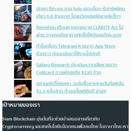
นักขุด Bitcoin สาย Solo เจอบล็อก รับทรัพย์คน
เดียว 6.6 ล้านบาท ไม่สนวิกฤตศรัทธาคริปโทฯ
Bernstein เตือนหากกฎหมาย CLARITY Act ไม่
ผ่าน อาจกดดันราคาคริปโตให้ดิ่งลงอีกระลอก
ทั่วโลกช็อก Telegram หายจาก App Store
ชั่วคราว ก่อนกลับมาใช้งานได้ปกติ
Galaxy Research ประเมินความเสียหายจาก
Coldcard อาจพุ่งสูงถึง $130 ล้าน
ตลาดคริปโตซบเซา วอลุ่มซื้อขายรายวันดิ่งเหลือ
$1.5 หมื่นล้าน ต่ำสุดตั้งแต่ต้นปี 2026
เป้าหมายของเรา
Siam Blockchain มุ่งมั่นที่จะช่วยนำเสนอสารเกี่ยวกับ
Cryptocurrency และเทคโนโลยีบล็อกเชนเพื่อคนไทย ในภาษาไทย เรา