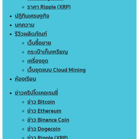
ราคา Ripple (XRP)
ปฏิทินเศรษฐกิจ
บทความ
รีวิวผลิตภัณฑ์
เว็บซื้อขาย
กระเป๋าเก็บเหรียญ
เครื่องขุด
เว็บขุดแบบ Cloud Mining
ห้องเรียน
ข่าวคริปโตเคอเรนซี่
ข่าว Bitcoin
ข่าว Ethereum
ข่าว Binance Coin
ข่าว Dogecoin
ข่าว Ripple (XRP)