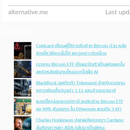
ประเด็นล่าสุด
Coldcard เตือนผู้ใช้งานรีบย้าย Bitcoin ด่วน หลัง
ช่องโหว่ยังอุดไม่ได้ และถูกเจาะต่อเนื่อง
กองทุน Bitcoin ETF เจ๊งและปิดตัวเป็นแห่งแรกใน
สหรัฐหลังเงินทุนไหลออกไปฝั่ง AI
BlackRock ลุยเปิดตัว Tokenized สำหรับกองทุน
ตลาดเงินยุโรปมูลค่า 3.11 แสนล้านดอลลาร์
แบงก์ใหญ่สุดของอิตาลี ลดสัดส่วน Bitcoin ETF
ลง 99% หันลงทุน ใน Ethereum แทนถึง 3 เท่า
Charles Hoskinson ปลุกพลังคอมมูฯ Cardano
ลั่นต้องการพา ADA กลับมาเป็นผู้ชนะ