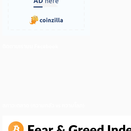
ติดตามเราบน Facebook
สภาวะตลาด (ความกลัว vs ความโลภ)