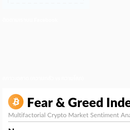
ติดตามเราบน Facebook
สภาวะตลาด (ความกลัว vs ความโลภ)