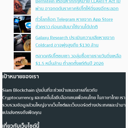
Bernstein เตือนหากกฎหมาย CLARITY Act ไม่
ผ่าน อาจกดดันราคาคริปโตให้ดิ่งลงอีกระลอก
ทั่วโลกช็อก Telegram หายจาก App Store
ชั่วคราว ก่อนกลับมาใช้งานได้ปกติ
Galaxy Research ประเมินความเสียหายจาก
Coldcard อาจพุ่งสูงถึง $130 ล้าน
ตลาดคริปโตซบเซา วอลุ่มซื้อขายรายวันดิ่งเหลือ
$1.5 หมื่นล้าน ต่ำสุดตั้งแต่ต้นปี 2026
เป้าหมายของเรา
Siam Blockchain มุ่งมั่นที่จะช่วยนำเสนอสารเกี่ยวกับ
Cryptocurrency และเทคโนโลยีบล็อกเชนเพื่อคนไทย ในภาษาไทย เรา
รวบรวมข้อมูลส่วนใหญ่จากเว็บไซต์และเว็บบอร์ดต่างประเทศและนำมา
แปลส่งตรงถึงฟีดคุณ
เกี่ยวกับเว็บไซต์นี้