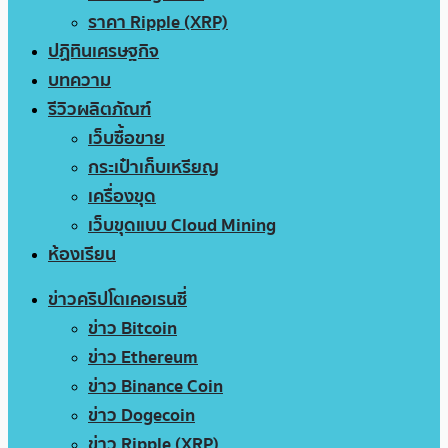
ราคา Ripple (XRP)
ปฏิทินเศรษฐกิจ
บทความ
รีวิวผลิตภัณฑ์
เว็บซื้อขาย
กระเป๋าเก็บเหรียญ
เครื่องขุด
เว็บขุดแบบ Cloud Mining
ห้องเรียน
ข่าวคริปโตเคอเรนซี่
ข่าว Bitcoin
ข่าว Ethereum
ข่าว Binance Coin
ข่าว Dogecoin
ข่าว Ripple (XRP)