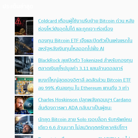
ประเด็นล่าสุด
Coldcard เตือนผู้ใช้งานรีบย้าย Bitcoin ด่วน หลัง
ช่องโหว่ยังอุดไม่ได้ และถูกเจาะต่อเนื่อง
กองทุน Bitcoin ETF เจ๊งและปิดตัวเป็นแห่งแรกใน
สหรัฐหลังเงินทุนไหลออกไปฝั่ง AI
BlackRock ลุยเปิดตัว Tokenized สำหรับกองทุน
ตลาดเงินยุโรปมูลค่า 3.11 แสนล้านดอลลาร์
แบงก์ใหญ่สุดของอิตาลี ลดสัดส่วน Bitcoin ETF
ลง 99% หันลงทุน ใน Ethereum แทนถึง 3 เท่า
Charles Hoskinson ปลุกพลังคอมมูฯ Cardano
ลั่นต้องการพา ADA กลับมาเป็นผู้ชนะ
นักขุด Bitcoin สาย Solo เจอบล็อก รับทรัพย์คน
เดียว 6.6 ล้านบาท ไม่สนวิกฤตศรัทธาคริปโทฯ