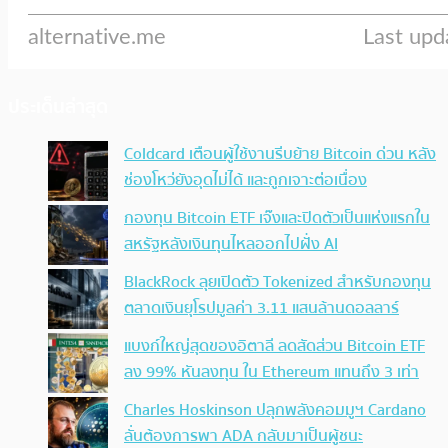
ประเด็นล่าสุด
Coldcard เตือนผู้ใช้งานรีบย้าย Bitcoin ด่วน หลัง
ช่องโหว่ยังอุดไม่ได้ และถูกเจาะต่อเนื่อง
กองทุน Bitcoin ETF เจ๊งและปิดตัวเป็นแห่งแรกใน
สหรัฐหลังเงินทุนไหลออกไปฝั่ง AI
BlackRock ลุยเปิดตัว Tokenized สำหรับกองทุน
ตลาดเงินยุโรปมูลค่า 3.11 แสนล้านดอลลาร์
แบงก์ใหญ่สุดของอิตาลี ลดสัดส่วน Bitcoin ETF
ลง 99% หันลงทุน ใน Ethereum แทนถึง 3 เท่า
Charles Hoskinson ปลุกพลังคอมมูฯ Cardano
ลั่นต้องการพา ADA กลับมาเป็นผู้ชนะ