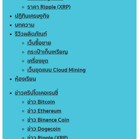
ราคา Ripple (XRP)
ปฏิทินเศรษฐกิจ
บทความ
รีวิวผลิตภัณฑ์
เว็บซื้อขาย
กระเป๋าเก็บเหรียญ
เครื่องขุด
เว็บขุดแบบ Cloud Mining
ห้องเรียน
ข่าวคริปโตเคอเรนซี่
ข่าว Bitcoin
ข่าว Ethereum
ข่าว Binance Coin
ข่าว Dogecoin
ข่าว Ripple (XRP)