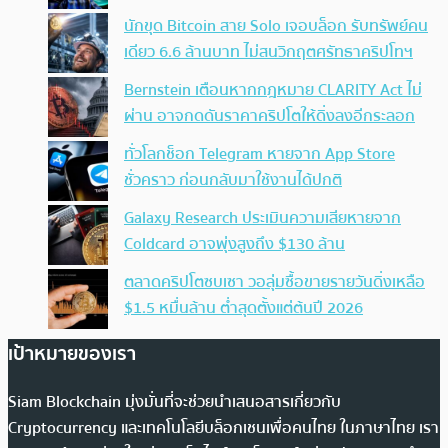
นักขุด Bitcoin สาย Solo เจอบล็อก รับทรัพย์คน
เดียว 6.6 ล้านบาท ไม่สนวิกฤตศรัทธาคริปโทฯ
Bernstein เตือนหากกฎหมาย CLARITY Act ไม่
ผ่าน อาจกดดันราคาคริปโตให้ดิ่งลงอีกระลอก
ทั่วโลกช็อก Telegram หายจาก App Store
ชั่วคราว ก่อนกลับมาใช้งานได้ปกติ
Galaxy Research ประเมินความเสียหายจาก
Coldcard อาจพุ่งสูงถึง $130 ล้าน
ตลาดคริปโตซบเซา วอลุ่มซื้อขายรายวันดิ่งเหลือ
$1.5 หมื่นล้าน ต่ำสุดตั้งแต่ต้นปี 2026
เป้าหมายของเรา
Siam Blockchain มุ่งมั่นที่จะช่วยนำเสนอสารเกี่ยวกับ
Cryptocurrency และเทคโนโลยีบล็อกเชนเพื่อคนไทย ในภาษาไทย เรา