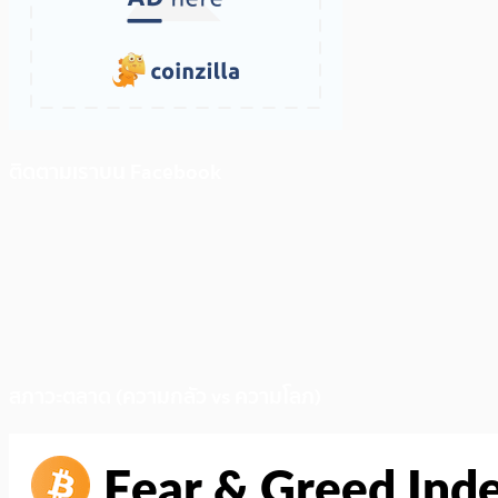
ติดตามเราบน Facebook
สภาวะตลาด (ความกลัว vs ความโลภ)