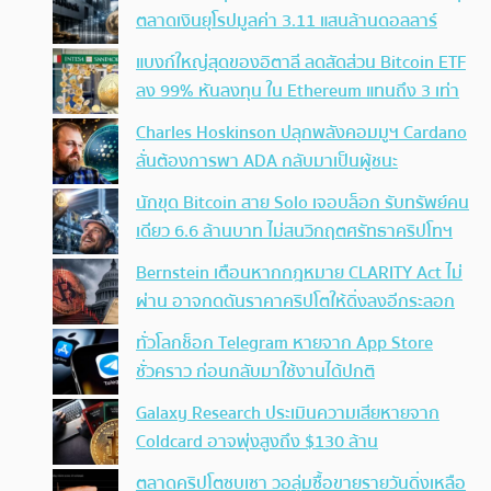
ตลาดเงินยุโรปมูลค่า 3.11 แสนล้านดอลลาร์
แบงก์ใหญ่สุดของอิตาลี ลดสัดส่วน Bitcoin ETF
ลง 99% หันลงทุน ใน Ethereum แทนถึง 3 เท่า
Charles Hoskinson ปลุกพลังคอมมูฯ Cardano
ลั่นต้องการพา ADA กลับมาเป็นผู้ชนะ
นักขุด Bitcoin สาย Solo เจอบล็อก รับทรัพย์คน
เดียว 6.6 ล้านบาท ไม่สนวิกฤตศรัทธาคริปโทฯ
Bernstein เตือนหากกฎหมาย CLARITY Act ไม่
ผ่าน อาจกดดันราคาคริปโตให้ดิ่งลงอีกระลอก
ทั่วโลกช็อก Telegram หายจาก App Store
ชั่วคราว ก่อนกลับมาใช้งานได้ปกติ
Galaxy Research ประเมินความเสียหายจาก
Coldcard อาจพุ่งสูงถึง $130 ล้าน
ตลาดคริปโตซบเซา วอลุ่มซื้อขายรายวันดิ่งเหลือ