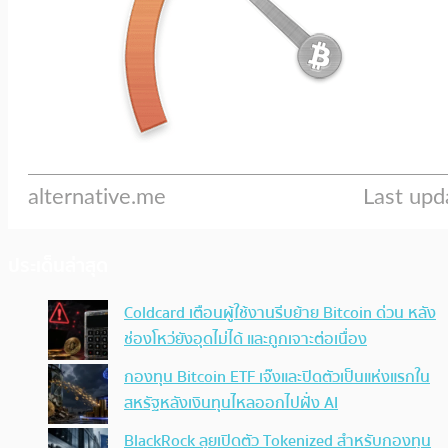
ประเด็นล่าสุด
Coldcard เตือนผู้ใช้งานรีบย้าย Bitcoin ด่วน หลัง
ช่องโหว่ยังอุดไม่ได้ และถูกเจาะต่อเนื่อง
กองทุน Bitcoin ETF เจ๊งและปิดตัวเป็นแห่งแรกใน
สหรัฐหลังเงินทุนไหลออกไปฝั่ง AI
BlackRock ลุยเปิดตัว Tokenized สำหรับกองทุน