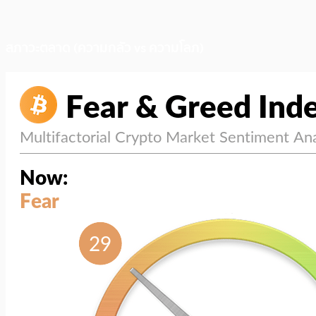
สภาวะตลาด (ความกลัว vs ความโลภ)