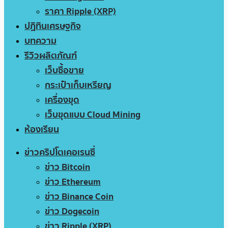
ราคา Ripple (XRP)
ปฏิทินเศรษฐกิจ
บทความ
รีวิวผลิตภัณฑ์
เว็บซื้อขาย
กระเป๋าเก็บเหรียญ
เครื่องขุด
เว็บขุดแบบ Cloud Mining
ห้องเรียน
ข่าวคริปโตเคอเรนซี่
ข่าว Bitcoin
ข่าว Ethereum
ข่าว Binance Coin
ข่าว Dogecoin
ข่าว Ripple (XRP)