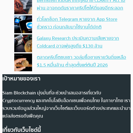
Bernstein เตือนหากกฎหมาย CLARITY Act ไม่
ผ่าน อาจกดดันราคาคริปโตให้ดิ่งลงอีกระลอก
ทั่วโลกช็อก Telegram หายจาก App Store
ชั่วคราว ก่อนกลับมาใช้งานได้ปกติ
Galaxy Research ประเมินความเสียหายจาก
Coldcard อาจพุ่งสูงถึง $130 ล้าน
ตลาดคริปโตซบเซา วอลุ่มซื้อขายรายวันดิ่งเหลือ
$1.5 หมื่นล้าน ต่ำสุดตั้งแต่ต้นปี 2026
เป้าหมายของเรา
Siam Blockchain มุ่งมั่นที่จะช่วยนำเสนอสารเกี่ยวกับ
Cryptocurrency และเทคโนโลยีบล็อกเชนเพื่อคนไทย ในภาษาไทย เรา
รวบรวมข้อมูลส่วนใหญ่จากเว็บไซต์และเว็บบอร์ดต่างประเทศและนำมา
แปลส่งตรงถึงฟีดคุณ
เกี่ยวกับเว็บไซต์นี้