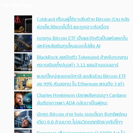
ประเด็นล่าสุด
Coldcard เตือนผู้ใช้งานรีบย้าย Bitcoin ด่วน หลัง
ช่องโหว่ยังอุดไม่ได้ และถูกเจาะต่อเนื่อง
กองทุน Bitcoin ETF เจ๊งและปิดตัวเป็นแห่งแรกใน
สหรัฐหลังเงินทุนไหลออกไปฝั่ง AI
BlackRock ลุยเปิดตัว Tokenized สำหรับกองทุน
ตลาดเงินยุโรปมูลค่า 3.11 แสนล้านดอลลาร์
แบงก์ใหญ่สุดของอิตาลี ลดสัดส่วน Bitcoin ETF
ลง 99% หันลงทุน ใน Ethereum แทนถึง 3 เท่า
Charles Hoskinson ปลุกพลังคอมมูฯ Cardano
ลั่นต้องการพา ADA กลับมาเป็นผู้ชนะ
นักขุด Bitcoin สาย Solo เจอบล็อก รับทรัพย์คน
เดียว 6.6 ล้านบาท ไม่สนวิกฤตศรัทธาคริปโทฯ