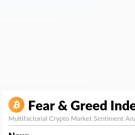
ติดตามเราบน Facebook
สภาวะตลาด (ความกลัว vs ความโลภ)