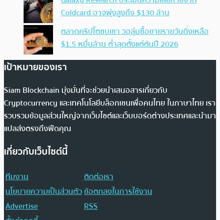
Galaxy Research ประเมินความเสียหายจาก
Coldcard อาจพุ่งสูงถึง $130 ล้าน
ตลาดคริปโตซบเซา วอลุ่มซื้อขายรายวันดิ่งเหลือ
$1.5 หมื่นล้าน ต่ำสุดตั้งแต่ต้นปี 2026
เป้าหมายของเรา
Siam Blockchain มุ่งมั่นที่จะช่วยนำเสนอสารเกี่ยวกับ
Cryptocurrency และเทคโนโลยีบล็อกเชนเพื่อคนไทย ในภาษาไทย เรา
รวบรวมข้อมูลส่วนใหญ่จากเว็บไซต์และเว็บบอร์ดต่างประเทศและนำมา
แปลส่งตรงถึงฟีดคุณ
เกี่ยวกับเว็บไซต์นี้
ทีมงาน
ติดต่อเรา
นโยบายความเป็นส่วนตัว
ข้อตกลงในการใช้งาน
Advertise
RSS