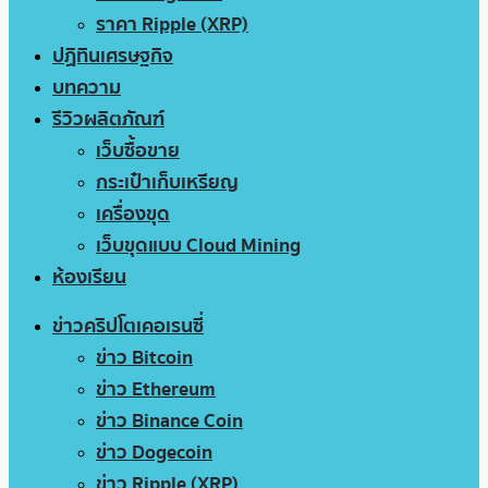
ราคา Ripple (XRP)
ปฏิทินเศรษฐกิจ
บทความ
รีวิวผลิตภัณฑ์
เว็บซื้อขาย
กระเป๋าเก็บเหรียญ
เครื่องขุด
เว็บขุดแบบ Cloud Mining
ห้องเรียน
ข่าวคริปโตเคอเรนซี่
ข่าว Bitcoin
ข่าว Ethereum
ข่าว Binance Coin
ข่าว Dogecoin
ข่าว Ripple (XRP)