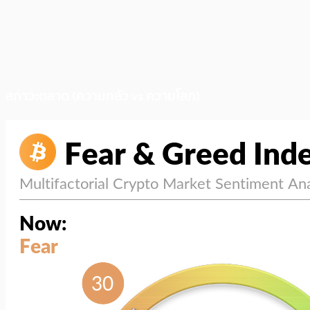
สภาวะตลาด (ความกลัว vs ความโลภ)