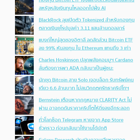
กองทุน Bitcoin ETF เจ๊งและปิดตัวเป็นแห่งแรกใน
สหรัฐหลังเงินทุนไหลออกไปฝั่ง AI
BlackRock ลุยเปิดตัว Tokenized สำหรับกองทุน
ตลาดเงินยุโรปมูลค่า 3.11 แสนล้านดอลลาร์
แบงก์ใหญ่สุดของอิตาลี ลดสัดส่วน Bitcoin ETF
ลง 99% หันลงทุน ใน Ethereum แทนถึง 3 เท่า
Charles Hoskinson ปลุกพลังคอมมูฯ Cardano
ลั่นต้องการพา ADA กลับมาเป็นผู้ชนะ
นักขุด Bitcoin สาย Solo เจอบล็อก รับทรัพย์คน
เดียว 6.6 ล้านบาท ไม่สนวิกฤตศรัทธาคริปโทฯ
Bernstein เตือนหากกฎหมาย CLARITY Act ไม่
ผ่าน อาจกดดันราคาคริปโตให้ดิ่งลงอีกระลอก
ทั่วโลกช็อก Telegram หายจาก App Store
ชั่วคราว ก่อนกลับมาใช้งานได้ปกติ