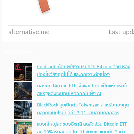
ประเด็นล่าสุด
Coldcard เตือนผู้ใช้งานรีบย้าย Bitcoin ด่วน หลัง
ช่องโหว่ยังอุดไม่ได้ และถูกเจาะต่อเนื่อง
กองทุน Bitcoin ETF เจ๊งและปิดตัวเป็นแห่งแรกใน
สหรัฐหลังเงินทุนไหลออกไปฝั่ง AI
BlackRock ลุยเปิดตัว Tokenized สำหรับกองทุน
ตลาดเงินยุโรปมูลค่า 3.11 แสนล้านดอลลาร์
แบงก์ใหญ่สุดของอิตาลี ลดสัดส่วน Bitcoin ETF
ลง 99% หันลงทุน ใน Ethereum แทนถึง 3 เท่า