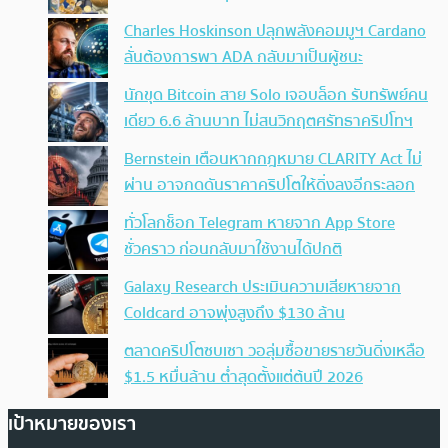
Charles Hoskinson ปลุกพลังคอมมูฯ Cardano
ลั่นต้องการพา ADA กลับมาเป็นผู้ชนะ
นักขุด Bitcoin สาย Solo เจอบล็อก รับทรัพย์คน
เดียว 6.6 ล้านบาท ไม่สนวิกฤตศรัทธาคริปโทฯ
Bernstein เตือนหากกฎหมาย CLARITY Act ไม่
ผ่าน อาจกดดันราคาคริปโตให้ดิ่งลงอีกระลอก
ทั่วโลกช็อก Telegram หายจาก App Store
ชั่วคราว ก่อนกลับมาใช้งานได้ปกติ
Galaxy Research ประเมินความเสียหายจาก
Coldcard อาจพุ่งสูงถึง $130 ล้าน
ตลาดคริปโตซบเซา วอลุ่มซื้อขายรายวันดิ่งเหลือ
$1.5 หมื่นล้าน ต่ำสุดตั้งแต่ต้นปี 2026
เป้าหมายของเรา