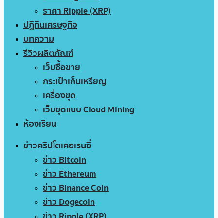
ราคา Ripple (XRP)
ปฏิทินเศรษฐกิจ
บทความ
รีวิวผลิตภัณฑ์
เว็บซื้อขาย
กระเป๋าเก็บเหรียญ
เครื่องขุด
เว็บขุดแบบ Cloud Mining
ห้องเรียน
ข่าวคริปโตเคอเรนซี่
ข่าว Bitcoin
ข่าว Ethereum
ข่าว Binance Coin
ข่าว Dogecoin
ข่าว Ripple (XRP)