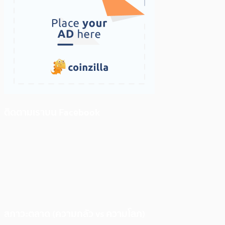
ติดตามเราบน Facebook
สภาวะตลาด (ความกลัว vs ความโลภ)