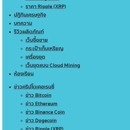
ราคา Ripple (XRP)
ปฏิทินเศรษฐกิจ
บทความ
รีวิวผลิตภัณฑ์
เว็บซื้อขาย
กระเป๋าเก็บเหรียญ
เครื่องขุด
เว็บขุดแบบ Cloud Mining
ห้องเรียน
ข่าวคริปโตเคอเรนซี่
ข่าว Bitcoin
ข่าว Ethereum
ข่าว Binance Coin
ข่าว Dogecoin
ข่าว Ripple (XRP)