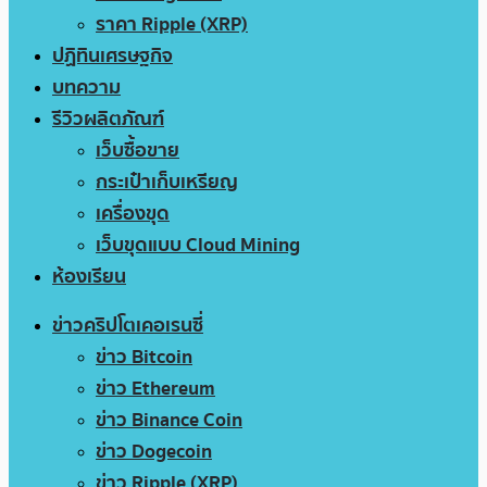
ราคา Ripple (XRP)
ปฏิทินเศรษฐกิจ
บทความ
รีวิวผลิตภัณฑ์
เว็บซื้อขาย
กระเป๋าเก็บเหรียญ
เครื่องขุด
เว็บขุดแบบ Cloud Mining
ห้องเรียน
ข่าวคริปโตเคอเรนซี่
ข่าว Bitcoin
ข่าว Ethereum
ข่าว Binance Coin
ข่าว Dogecoin
ข่าว Ripple (XRP)