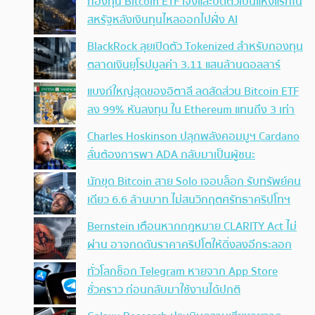
กองทุน Bitcoin ETF เจ๊งและปิดตัวเป็นแห่งแรกใน
สหรัฐหลังเงินทุนไหลออกไปฝั่ง AI
BlackRock ลุยเปิดตัว Tokenized สำหรับกองทุน
ตลาดเงินยุโรปมูลค่า 3.11 แสนล้านดอลลาร์
แบงก์ใหญ่สุดของอิตาลี ลดสัดส่วน Bitcoin ETF
ลง 99% หันลงทุน ใน Ethereum แทนถึง 3 เท่า
Charles Hoskinson ปลุกพลังคอมมูฯ Cardano
ลั่นต้องการพา ADA กลับมาเป็นผู้ชนะ
นักขุด Bitcoin สาย Solo เจอบล็อก รับทรัพย์คน
เดียว 6.6 ล้านบาท ไม่สนวิกฤตศรัทธาคริปโทฯ
Bernstein เตือนหากกฎหมาย CLARITY Act ไม่
ผ่าน อาจกดดันราคาคริปโตให้ดิ่งลงอีกระลอก
ทั่วโลกช็อก Telegram หายจาก App Store
ชั่วคราว ก่อนกลับมาใช้งานได้ปกติ