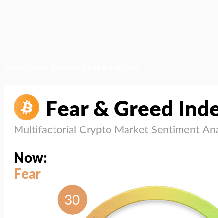
สภาวะตลาด (ความกลัว vs ความโลภ)