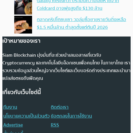
Galaxy Research ประเมินความเสียหายจาก
Coldcard อาจพุ่งสูงถึง $130 ล้าน
ตลาดคริปโตซบเซา วอลุ่มซื้อขายรายวันดิ่งเหลือ
$1.5 หมื่นล้าน ต่ำสุดตั้งแต่ต้นปี 2026
เป้าหมายของเรา
Siam Blockchain มุ่งมั่นที่จะช่วยนำเสนอสารเกี่ยวกับ
Cryptocurrency และเทคโนโลยีบล็อกเชนเพื่อคนไทย ในภาษาไทย เรา
รวบรวมข้อมูลส่วนใหญ่จากเว็บไซต์และเว็บบอร์ดต่างประเทศและนำมา
แปลส่งตรงถึงฟีดคุณ
เกี่ยวกับเว็บไซต์นี้
ทีมงาน
ติดต่อเรา
นโยบายความเป็นส่วนตัว
ข้อตกลงในการใช้งาน
Advertise
RSS