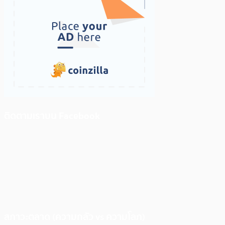
ติดตามเราบน Facebook
สภาวะตลาด (ความกลัว vs ความโลภ)