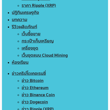
ราคา Ripple (XRP)
ปฏิทินเศรษฐกิจ
บทความ
รีวิวผลิตภัณฑ์
เว็บซื้อขาย
กระเป๋าเก็บเหรียญ
เครื่องขุด
เว็บขุดแบบ Cloud Mining
ห้องเรียน
ข่าวคริปโตเคอเรนซี่
ข่าว Bitcoin
ข่าว Ethereum
ข่าว Binance Coin
ข่าว Dogecoin
ข่าว Ripple (XRP)