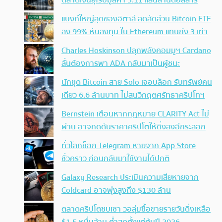
แบงก์ใหญ่สุดของอิตาลี ลดสัดส่วน Bitcoin ETF
ลง 99% หันลงทุน ใน Ethereum แทนถึง 3 เท่า
Charles Hoskinson ปลุกพลังคอมมูฯ Cardano
ลั่นต้องการพา ADA กลับมาเป็นผู้ชนะ
นักขุด Bitcoin สาย Solo เจอบล็อก รับทรัพย์คน
เดียว 6.6 ล้านบาท ไม่สนวิกฤตศรัทธาคริปโทฯ
Bernstein เตือนหากกฎหมาย CLARITY Act ไม่
ผ่าน อาจกดดันราคาคริปโตให้ดิ่งลงอีกระลอก
ทั่วโลกช็อก Telegram หายจาก App Store
ชั่วคราว ก่อนกลับมาใช้งานได้ปกติ
Galaxy Research ประเมินความเสียหายจาก
Coldcard อาจพุ่งสูงถึง $130 ล้าน
ตลาดคริปโตซบเซา วอลุ่มซื้อขายรายวันดิ่งเหลือ
$1.5 หมื่นล้าน ต่ำสุดตั้งแต่ต้นปี 2026