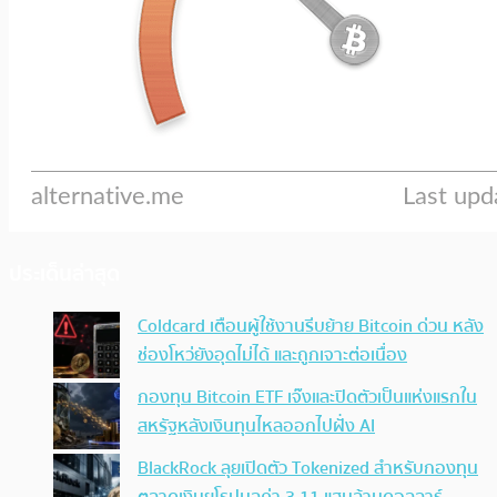
ประเด็นล่าสุด
Coldcard เตือนผู้ใช้งานรีบย้าย Bitcoin ด่วน หลัง
ช่องโหว่ยังอุดไม่ได้ และถูกเจาะต่อเนื่อง
กองทุน Bitcoin ETF เจ๊งและปิดตัวเป็นแห่งแรกใน
สหรัฐหลังเงินทุนไหลออกไปฝั่ง AI
BlackRock ลุยเปิดตัว Tokenized สำหรับกองทุน
ตลาดเงินยุโรปมูลค่า 3.11 แสนล้านดอลลาร์