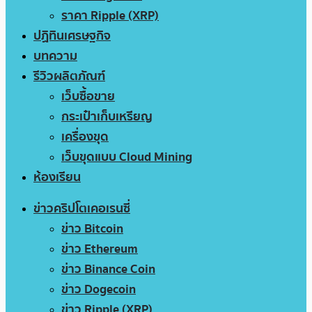
ราคา Ripple (XRP)
ปฏิทินเศรษฐกิจ
บทความ
รีวิวผลิตภัณฑ์
เว็บซื้อขาย
กระเป๋าเก็บเหรียญ
เครื่องขุด
เว็บขุดแบบ Cloud Mining
ห้องเรียน
ข่าวคริปโตเคอเรนซี่
ข่าว Bitcoin
ข่าว Ethereum
ข่าว Binance Coin
ข่าว Dogecoin
ข่าว Ripple (XRP)