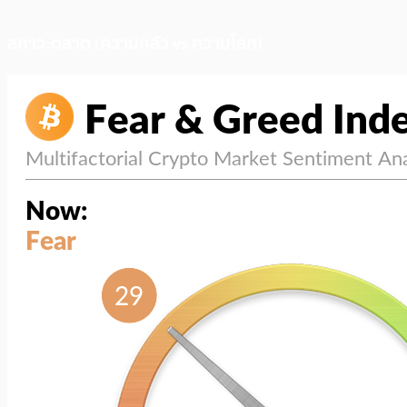
สภาวะตลาด (ความกลัว vs ความโลภ)