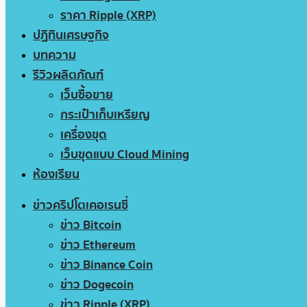
ราคา Ripple (XRP)
ปฏิทินเศรษฐกิจ
บทความ
รีวิวผลิตภัณฑ์
เว็บซื้อขาย
กระเป๋าเก็บเหรียญ
เครื่องขุด
เว็บขุดแบบ Cloud Mining
ห้องเรียน
ข่าวคริปโตเคอเรนซี่
ข่าว Bitcoin
ข่าว Ethereum
ข่าว Binance Coin
ข่าว Dogecoin
ข่าว Ripple (XRP)