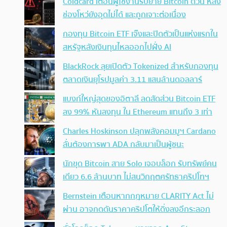
Coldcard เตือนผู้ใช้งานรีบย้าย Bitcoin ด่วน หลัง
ช่องโหว่ยังอุดไม่ได้ และถูกเจาะต่อเนื่อง
กองทุน Bitcoin ETF เจ๊งและปิดตัวเป็นแห่งแรกใน
สหรัฐหลังเงินทุนไหลออกไปฝั่ง AI
BlackRock ลุยเปิดตัว Tokenized สำหรับกองทุน
ตลาดเงินยุโรปมูลค่า 3.11 แสนล้านดอลลาร์
แบงก์ใหญ่สุดของอิตาลี ลดสัดส่วน Bitcoin ETF
ลง 99% หันลงทุน ใน Ethereum แทนถึง 3 เท่า
Charles Hoskinson ปลุกพลังคอมมูฯ Cardano
ลั่นต้องการพา ADA กลับมาเป็นผู้ชนะ
นักขุด Bitcoin สาย Solo เจอบล็อก รับทรัพย์คน
เดียว 6.6 ล้านบาท ไม่สนวิกฤตศรัทธาคริปโทฯ
Bernstein เตือนหากกฎหมาย CLARITY Act ไม่
ผ่าน อาจกดดันราคาคริปโตให้ดิ่งลงอีกระลอก