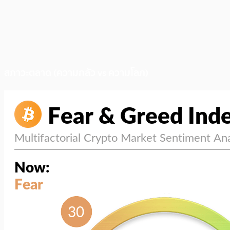
สภาวะตลาด (ความกลัว vs ความโลภ)