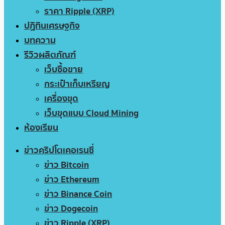
ราคา Ripple (XRP)
ปฏิทินเศรษฐกิจ
บทความ
รีวิวผลิตภัณฑ์
เว็บซื้อขาย
กระเป๋าเก็บเหรียญ
เครื่องขุด
เว็บขุดแบบ Cloud Mining
ห้องเรียน
ข่าวคริปโตเคอเรนซี่
ข่าว Bitcoin
ข่าว Ethereum
ข่าว Binance Coin
ข่าว Dogecoin
ข่าว Ripple (XRP)