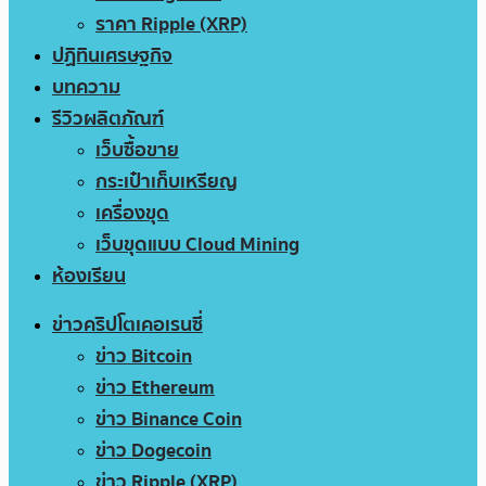
ราคา Ripple (XRP)
ปฏิทินเศรษฐกิจ
บทความ
รีวิวผลิตภัณฑ์
เว็บซื้อขาย
กระเป๋าเก็บเหรียญ
เครื่องขุด
เว็บขุดแบบ Cloud Mining
ห้องเรียน
ข่าวคริปโตเคอเรนซี่
ข่าว Bitcoin
ข่าว Ethereum
ข่าว Binance Coin
ข่าว Dogecoin
ข่าว Ripple (XRP)