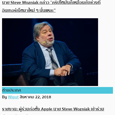
นาย Steve Wozniak กล่าว “คริปโตมันก็เหมือนกับช่วงที่
อินเทอร์เน็ตมาใหม่ ๆ นั่นแหละ”
ต่างประเทศ
By
Wiput
สิงหาคม 22, 2018
รายงาน: ผู้ร่วมก่อตั้ง Apple นาย Steve Wozniak เข้าร่วม