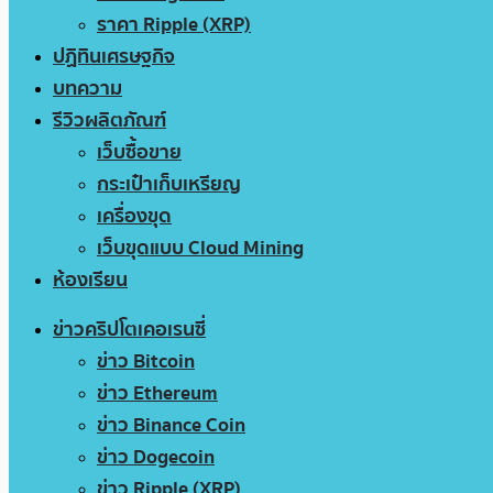
ราคา Ripple (XRP)
ปฏิทินเศรษฐกิจ
บทความ
รีวิวผลิตภัณฑ์
เว็บซื้อขาย
กระเป๋าเก็บเหรียญ
เครื่องขุด
เว็บขุดแบบ Cloud Mining
ห้องเรียน
ข่าวคริปโตเคอเรนซี่
ข่าว Bitcoin
ข่าว Ethereum
ข่าว Binance Coin
ข่าว Dogecoin
ข่าว Ripple (XRP)