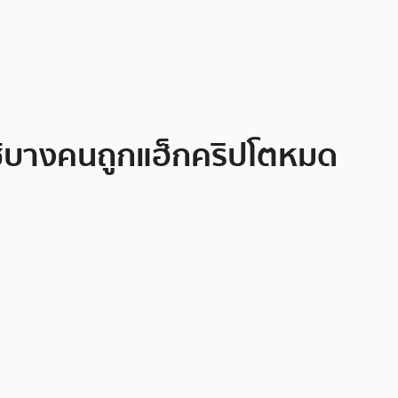
้ใช้บางคนถูกแฮ็กคริปโตหมด