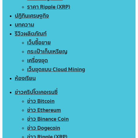
ราคา Ripple (XRP)
ปฏิทินเศรษฐกิจ
บทความ
รีวิวผลิตภัณฑ์
เว็บซื้อขาย
กระเป๋าเก็บเหรียญ
เครื่องขุด
เว็บขุดแบบ Cloud Mining
ห้องเรียน
ข่าวคริปโตเคอเรนซี่
ข่าว Bitcoin
ข่าว Ethereum
ข่าว Binance Coin
ข่าว Dogecoin
ข่าว Ripple (XRP)