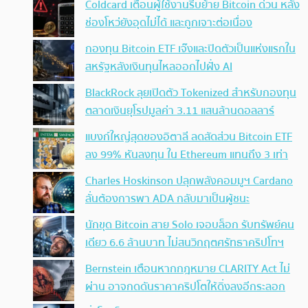
Coldcard เตือนผู้ใช้งานรีบย้าย Bitcoin ด่วน หลัง
ช่องโหว่ยังอุดไม่ได้ และถูกเจาะต่อเนื่อง
กองทุน Bitcoin ETF เจ๊งและปิดตัวเป็นแห่งแรกใน
สหรัฐหลังเงินทุนไหลออกไปฝั่ง AI
BlackRock ลุยเปิดตัว Tokenized สำหรับกองทุน
ตลาดเงินยุโรปมูลค่า 3.11 แสนล้านดอลลาร์
แบงก์ใหญ่สุดของอิตาลี ลดสัดส่วน Bitcoin ETF
ลง 99% หันลงทุน ใน Ethereum แทนถึง 3 เท่า
Charles Hoskinson ปลุกพลังคอมมูฯ Cardano
ลั่นต้องการพา ADA กลับมาเป็นผู้ชนะ
นักขุด Bitcoin สาย Solo เจอบล็อก รับทรัพย์คน
เดียว 6.6 ล้านบาท ไม่สนวิกฤตศรัทธาคริปโทฯ
Bernstein เตือนหากกฎหมาย CLARITY Act ไม่
ผ่าน อาจกดดันราคาคริปโตให้ดิ่งลงอีกระลอก