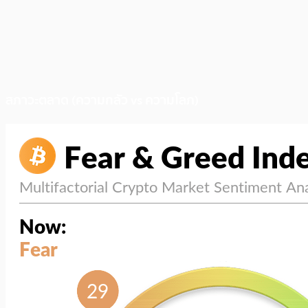
สภาวะตลาด (ความกลัว vs ความโลภ)