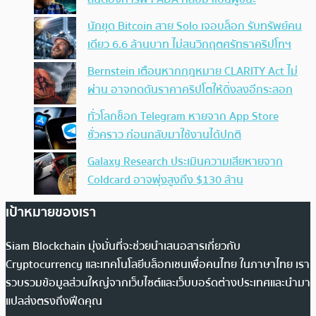
นักขุด Bitcoin สาย Solo เจอบล็อก รับทรัพย์คน
เดียว 6.6 ล้านบาท ไม่สนวิกฤตศรัทธาคริปโทฯ
Bernstein เตือนหากกฎหมาย CLARITY Act ไม่
ผ่าน อาจกดดันราคาคริปโตให้ดิ่งลงอีกระลอก
ทั่วโลกช็อก Telegram หายจาก App Store
ชั่วคราว ก่อนกลับมาใช้งานได้ปกติ
Galaxy Research ประเมินความเสียหายจาก
Coldcard อาจพุ่งสูงถึง $130 ล้าน
เป้าหมายของเรา
Siam Blockchain มุ่งมั่นที่จะช่วยนำเสนอสารเกี่ยวกับ
Cryptocurrency และเทคโนโลยีบล็อกเชนเพื่อคนไทย ในภาษาไทย เรา
รวบรวมข้อมูลส่วนใหญ่จากเว็บไซต์และเว็บบอร์ดต่างประเทศและนำมา
แปลส่งตรงถึงฟีดคุณ