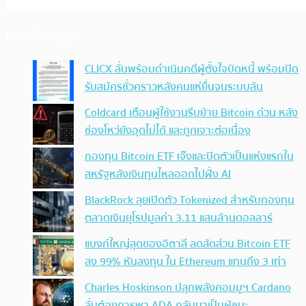
ประเด็นล่าสุด
CLICX ลั่นพร้อมดำเนินคดีผู้ตั้งใจบิดหนี้ พร้อมปิด
รับสมัครชั่วคราวหลังคนแห่ยื่นจนระบบล้น
Coldcard เตือนผู้ใช้งานรีบย้าย Bitcoin ด่วน หลัง
ช่องโหว่ยังอุดไม่ได้ และถูกเจาะต่อเนื่อง
กองทุน Bitcoin ETF เจ๊งและปิดตัวเป็นแห่งแรกใน
สหรัฐหลังเงินทุนไหลออกไปฝั่ง AI
BlackRock ลุยเปิดตัว Tokenized สำหรับกองทุน
ตลาดเงินยุโรปมูลค่า 3.11 แสนล้านดอลลาร์
แบงก์ใหญ่สุดของอิตาลี ลดสัดส่วน Bitcoin ETF
ลง 99% หันลงทุน ใน Ethereum แทนถึง 3 เท่า
Charles Hoskinson ปลุกพลังคอมมูฯ Cardano
ลั่นต้องการพา ADA กลับมาเป็นผู้ชนะ