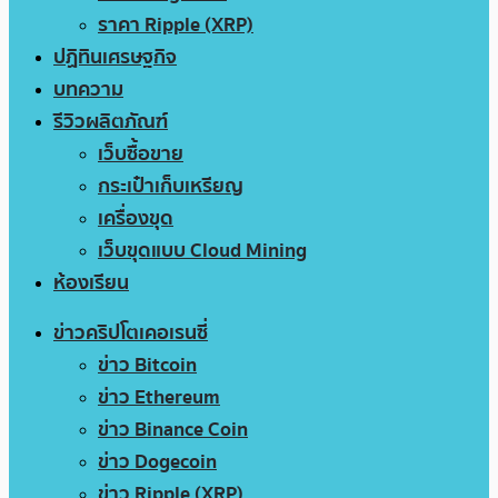
ราคา Ripple (XRP)
ปฏิทินเศรษฐกิจ
บทความ
รีวิวผลิตภัณฑ์
เว็บซื้อขาย
กระเป๋าเก็บเหรียญ
เครื่องขุด
เว็บขุดแบบ Cloud Mining
ห้องเรียน
ข่าวคริปโตเคอเรนซี่
ข่าว Bitcoin
ข่าว Ethereum
ข่าว Binance Coin
ข่าว Dogecoin
ข่าว Ripple (XRP)