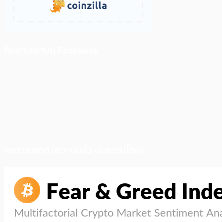
ติดตามเราบน Facebook
สภาวะตลาด (ความกลัว vs ความโลภ)