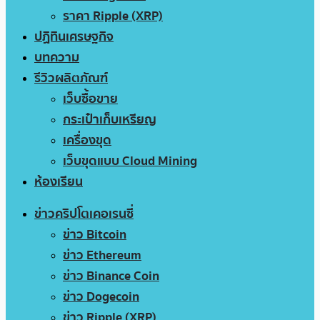
ราคา Ripple (XRP)
ปฏิทินเศรษฐกิจ
บทความ
รีวิวผลิตภัณฑ์
เว็บซื้อขาย
กระเป๋าเก็บเหรียญ
เครื่องขุด
เว็บขุดแบบ Cloud Mining
ห้องเรียน
ข่าวคริปโตเคอเรนซี่
ข่าว Bitcoin
ข่าว Ethereum
ข่าว Binance Coin
ข่าว Dogecoin
ข่าว Ripple (XRP)