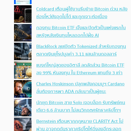
Coldcard เตือนผู้ใช้งานรีบย้าย Bitcoin ด่วน หลัง
ช่องโหว่ยังอุดไม่ได้ และถูกเจาะต่อเนื่อง
กองทุน Bitcoin ETF เจ๊งและปิดตัวเป็นแห่งแรกใน
สหรัฐหลังเงินทุนไหลออกไปฝั่ง AI
BlackRock ลุยเปิดตัว Tokenized สำหรับกองทุน
ตลาดเงินยุโรปมูลค่า 3.11 แสนล้านดอลลาร์
แบงก์ใหญ่สุดของอิตาลี ลดสัดส่วน Bitcoin ETF
ลง 99% หันลงทุน ใน Ethereum แทนถึง 3 เท่า
Charles Hoskinson ปลุกพลังคอมมูฯ Cardano
ลั่นต้องการพา ADA กลับมาเป็นผู้ชนะ
นักขุด Bitcoin สาย Solo เจอบล็อก รับทรัพย์คน
เดียว 6.6 ล้านบาท ไม่สนวิกฤตศรัทธาคริปโทฯ
Bernstein เตือนหากกฎหมาย CLARITY Act ไม่
ผ่าน อาจกดดันราคาคริปโตให้ดิ่งลงอีกระลอก