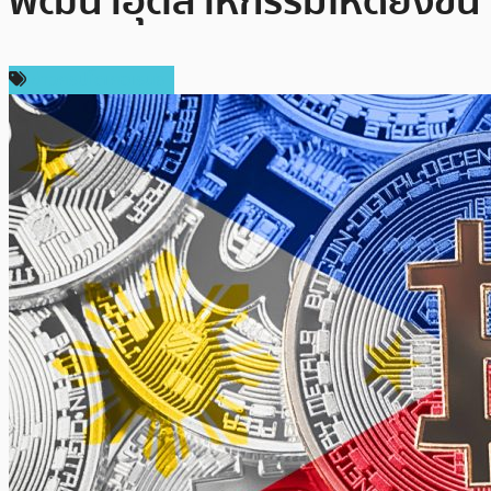
พัฒนาอุตสาหกรรมให้ดียิ่งขึ้น
ข่าวคริปโตเคอเรนซี่