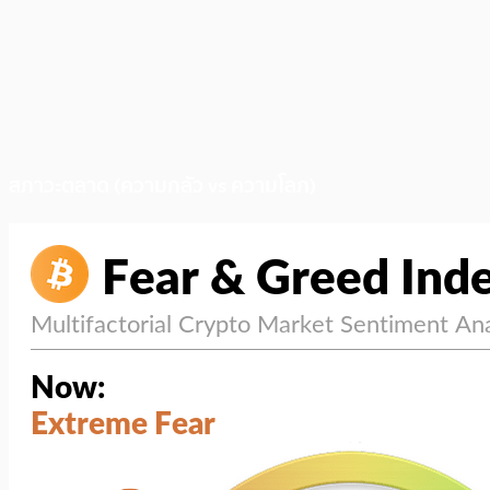
สภาวะตลาด (ความกลัว vs ความโลภ)