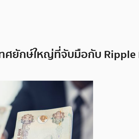
ศยักษ์ใหญ่ที่จับมือกับ Ripple เ