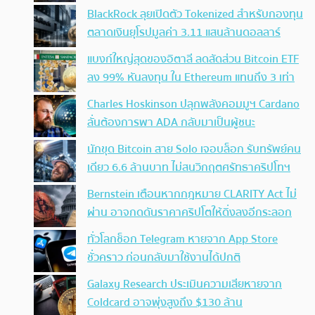
BlackRock ลุยเปิดตัว Tokenized สำหรับกองทุน
ตลาดเงินยุโรปมูลค่า 3.11 แสนล้านดอลลาร์
แบงก์ใหญ่สุดของอิตาลี ลดสัดส่วน Bitcoin ETF
ลง 99% หันลงทุน ใน Ethereum แทนถึง 3 เท่า
Charles Hoskinson ปลุกพลังคอมมูฯ Cardano
ลั่นต้องการพา ADA กลับมาเป็นผู้ชนะ
นักขุด Bitcoin สาย Solo เจอบล็อก รับทรัพย์คน
เดียว 6.6 ล้านบาท ไม่สนวิกฤตศรัทธาคริปโทฯ
Bernstein เตือนหากกฎหมาย CLARITY Act ไม่
ผ่าน อาจกดดันราคาคริปโตให้ดิ่งลงอีกระลอก
ทั่วโลกช็อก Telegram หายจาก App Store
ชั่วคราว ก่อนกลับมาใช้งานได้ปกติ
Galaxy Research ประเมินความเสียหายจาก
Coldcard อาจพุ่งสูงถึง $130 ล้าน