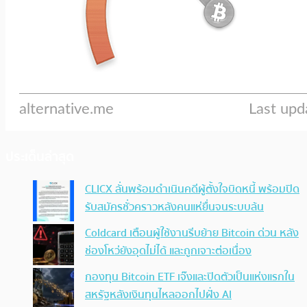
ประเด็นล่าสุด
CLICX ลั่นพร้อมดำเนินคดีผู้ตั้งใจบิดหนี้ พร้อมปิด
รับสมัครชั่วคราวหลังคนแห่ยื่นจนระบบล้น
Coldcard เตือนผู้ใช้งานรีบย้าย Bitcoin ด่วน หลัง
ช่องโหว่ยังอุดไม่ได้ และถูกเจาะต่อเนื่อง
กองทุน Bitcoin ETF เจ๊งและปิดตัวเป็นแห่งแรกใน
สหรัฐหลังเงินทุนไหลออกไปฝั่ง AI