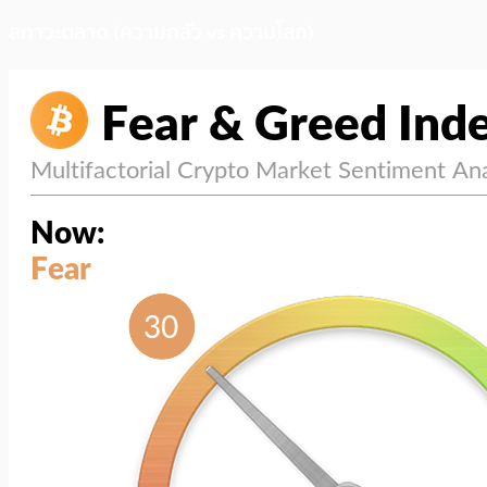
สภาวะตลาด (ความกลัว vs ความโลภ)