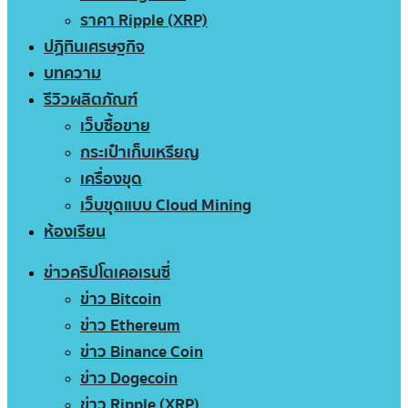
ราคา Ripple (XRP)
ปฏิทินเศรษฐกิจ
บทความ
รีวิวผลิตภัณฑ์
เว็บซื้อขาย
กระเป๋าเก็บเหรียญ
เครื่องขุด
เว็บขุดแบบ Cloud Mining
ห้องเรียน
ข่าวคริปโตเคอเรนซี่
ข่าว Bitcoin
ข่าว Ethereum
ข่าว Binance Coin
ข่าว Dogecoin
ข่าว Ripple (XRP)