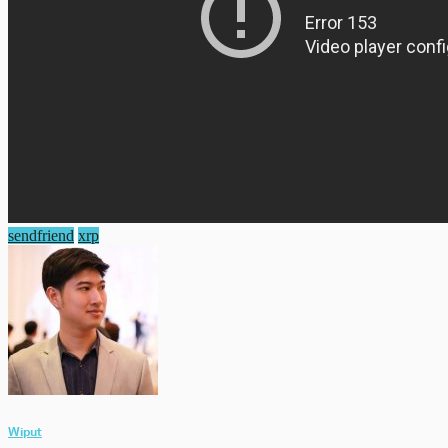
sendfriend
xrp
Wiput