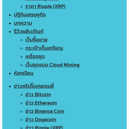
ราคา Ripple (XRP)
ปฏิทินเศรษฐกิจ
บทความ
รีวิวผลิตภัณฑ์
เว็บซื้อขาย
กระเป๋าเก็บเหรียญ
เครื่องขุด
เว็บขุดแบบ Cloud Mining
ห้องเรียน
ข่าวคริปโตเคอเรนซี่
ข่าว Bitcoin
ข่าว Ethereum
ข่าว Binance Coin
ข่าว Dogecoin
ข่าว Ripple (XRP)