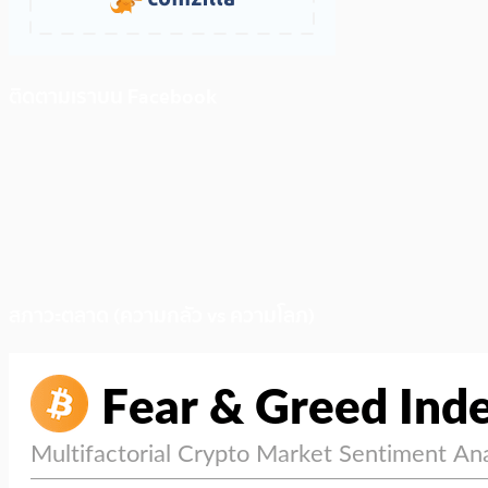
ติดตามเราบน Facebook
สภาวะตลาด (ความกลัว vs ความโลภ)