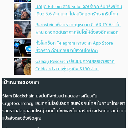
นักขุด Bitcoin สาย Solo เจอบล็อก รับทรัพย์คน
เดียว 6.6 ล้านบาท ไม่สนวิกฤตศรัทธาคริปโทฯ
Bernstein เตือนหากกฎหมาย CLARITY Act ไม่
ผ่าน อาจกดดันราคาคริปโตให้ดิ่งลงอีกระลอก
ทั่วโลกช็อก Telegram หายจาก App Store
ชั่วคราว ก่อนกลับมาใช้งานได้ปกติ
Galaxy Research ประเมินความเสียหายจาก
Coldcard อาจพุ่งสูงถึง $130 ล้าน
เป้าหมายของเรา
Siam Blockchain มุ่งมั่นที่จะช่วยนำเสนอสารเกี่ยวกับ
Cryptocurrency และเทคโนโลยีบล็อกเชนเพื่อคนไทย ในภาษาไทย เรา
รวบรวมข้อมูลส่วนใหญ่จากเว็บไซต์และเว็บบอร์ดต่างประเทศและนำมา
แปลส่งตรงถึงฟีดคุณ