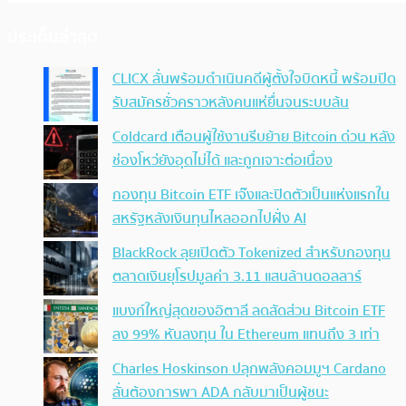
ประเด็นล่าสุด
CLICX ลั่นพร้อมดำเนินคดีผู้ตั้งใจบิดหนี้ พร้อมปิด
รับสมัครชั่วคราวหลังคนแห่ยื่นจนระบบล้น
Coldcard เตือนผู้ใช้งานรีบย้าย Bitcoin ด่วน หลัง
ช่องโหว่ยังอุดไม่ได้ และถูกเจาะต่อเนื่อง
กองทุน Bitcoin ETF เจ๊งและปิดตัวเป็นแห่งแรกใน
สหรัฐหลังเงินทุนไหลออกไปฝั่ง AI
BlackRock ลุยเปิดตัว Tokenized สำหรับกองทุน
ตลาดเงินยุโรปมูลค่า 3.11 แสนล้านดอลลาร์
แบงก์ใหญ่สุดของอิตาลี ลดสัดส่วน Bitcoin ETF
ลง 99% หันลงทุน ใน Ethereum แทนถึง 3 เท่า
Charles Hoskinson ปลุกพลังคอมมูฯ Cardano
ลั่นต้องการพา ADA กลับมาเป็นผู้ชนะ