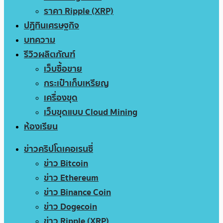
ราคา Ripple (XRP)
ปฏิทินเศรษฐกิจ
บทความ
รีวิวผลิตภัณฑ์
เว็บซื้อขาย
กระเป๋าเก็บเหรียญ
เครื่องขุด
เว็บขุดแบบ Cloud Mining
ห้องเรียน
ข่าวคริปโตเคอเรนซี่
ข่าว Bitcoin
ข่าว Ethereum
ข่าว Binance Coin
ข่าว Dogecoin
ข่าว Ripple (XRP)