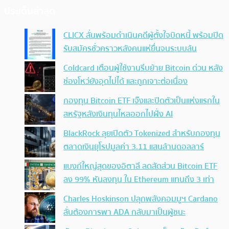
ประเด็นล่าสุด
CLICX ลั่นพร้อมดำเนินคดีผู้ตั้งใจบิดหนี้ พร้อมปิด
รับสมัครชั่วคราวหลังคนแห่ยื่นจนระบบล้น
Coldcard เตือนผู้ใช้งานรีบย้าย Bitcoin ด่วน หลัง
ช่องโหว่ยังอุดไม่ได้ และถูกเจาะต่อเนื่อง
กองทุน Bitcoin ETF เจ๊งและปิดตัวเป็นแห่งแรกใน
สหรัฐหลังเงินทุนไหลออกไปฝั่ง AI
BlackRock ลุยเปิดตัว Tokenized สำหรับกองทุน
ตลาดเงินยุโรปมูลค่า 3.11 แสนล้านดอลลาร์
แบงก์ใหญ่สุดของอิตาลี ลดสัดส่วน Bitcoin ETF
ลง 99% หันลงทุน ใน Ethereum แทนถึง 3 เท่า
Charles Hoskinson ปลุกพลังคอมมูฯ Cardano
ลั่นต้องการพา ADA กลับมาเป็นผู้ชนะ