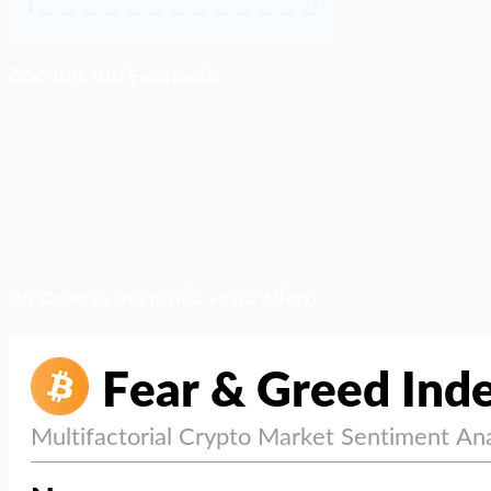
ติดตามเราบน Facebook
สภาวะตลาด (ความกลัว vs ความโลภ)