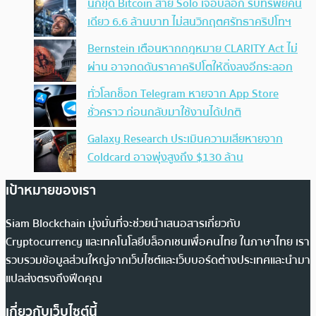
นักขุด Bitcoin สาย Solo เจอบล็อก รับทรัพย์คน
เดียว 6.6 ล้านบาท ไม่สนวิกฤตศรัทธาคริปโทฯ
Bernstein เตือนหากกฎหมาย CLARITY Act ไม่
ผ่าน อาจกดดันราคาคริปโตให้ดิ่งลงอีกระลอก
ทั่วโลกช็อก Telegram หายจาก App Store
ชั่วคราว ก่อนกลับมาใช้งานได้ปกติ
Galaxy Research ประเมินความเสียหายจาก
Coldcard อาจพุ่งสูงถึง $130 ล้าน
เป้าหมายของเรา
Siam Blockchain มุ่งมั่นที่จะช่วยนำเสนอสารเกี่ยวกับ
Cryptocurrency และเทคโนโลยีบล็อกเชนเพื่อคนไทย ในภาษาไทย เรา
รวบรวมข้อมูลส่วนใหญ่จากเว็บไซต์และเว็บบอร์ดต่างประเทศและนำมา
แปลส่งตรงถึงฟีดคุณ
เกี่ยวกับเว็บไซต์นี้