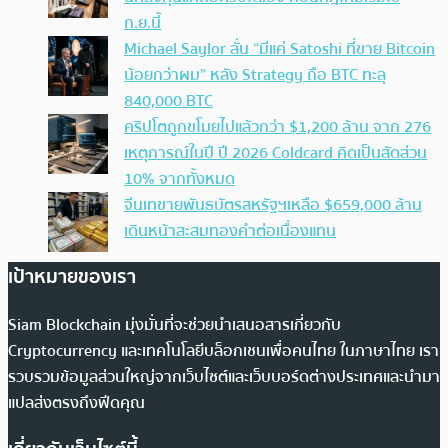
ก.ย.นี้
Michael Saylor ลั่น “มีแค่ Satoshi ที่ขาย Bitcoin
น้อยกว่าผม” หลัง Strategy ถือ BTC ทะลุ
840,000 BTC
คริปโตถูกขโมยไปแล้วกว่า $1,200 ล้าน จาก 276
เหตุการณ์ในปี ปี 2026 Coldcard คิดเป็นสัดส่วน
10% จากทั้งหมด
จีนเทขายพันธบัตรสหรัฐฯเหลือ $659,000 ล้าน
เดินหน้าสะสมทองคำต่อเนื่องแทน
เป้าหมายของเรา
Siam Blockchain มุ่งมั่นที่จะช่วยนำเสนอสารเกี่ยวกับ
Cryptocurrency และเทคโนโลยีบล็อกเชนเพื่อคนไทย ในภาษาไทย เรา
รวบรวมข้อมูลส่วนใหญ่จากเว็บไซต์และเว็บบอร์ดต่างประเทศและนำมา
แปลส่งตรงถึงฟีดคุณ