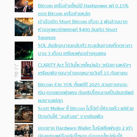
Bitcoin เครือข่ายใหม่มี Hashpower แค่ 0.15%
ของ Bitcoin เครือข่ายหลัก
เจ้ามือเปิด Short Bitcoin เกือบ 2 พันล้านบาท
ห่างจุดพอร์ตแตกแค่ $400 ลุ้นเกิด Short
Squeeze
SOL ส่งสัญญาณกลับตัว ทะลุเส้นขาลงที่กดราคา
นาน 3 เดือน เตรียมพุ่งอย่างรุนแรง
CLARITY Act ได้วันโหวตใหม่แล้ว วุฒิสภาสหรัฐฯ
เตรียมพิจารณาร่างกฎหมายวันที่ 15 กันยายน
Bitcoin ร่วง 35% ตั้งแต่ปี 2025 สวนทางทอง-
เงิน-ทองแดงพุ่งแรง ดันคริปโตกลายเป็นสินทรัพย์
ผลงานแย่สุด
Scott Melker ชี้ Bitcoin ไม่ได้ทำให้รวยเร็ว แต่ช่วย
ป้องกันให้ “จนช้าลง” จากเงินเฟ้อ
ยอดขาย Hardware Wallet ในรัสเซียพุ่งสูง 2 เท่า
นักลงทุนแห่ถือคริปโตเอง ก่อนกฎใหม่เริ่มใช้