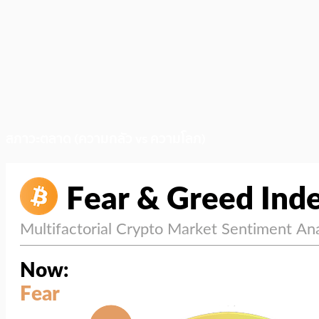
สภาวะตลาด (ความกลัว vs ความโลภ)