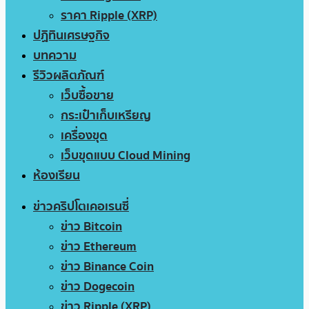
ราคา Ripple (XRP)
ปฏิทินเศรษฐกิจ
บทความ
รีวิวผลิตภัณฑ์
เว็บซื้อขาย
กระเป๋าเก็บเหรียญ
เครื่องขุด
เว็บขุดแบบ Cloud Mining
ห้องเรียน
ข่าวคริปโตเคอเรนซี่
ข่าว Bitcoin
ข่าว Ethereum
ข่าว Binance Coin
ข่าว Dogecoin
ข่าว Ripple (XRP)