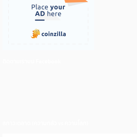
ติดตามเราบน Facebook
สภาวะตลาด (ความกลัว vs ความโลภ)