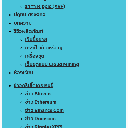
ราคา Ripple (XRP)
ปฏิทินเศรษฐกิจ
บทความ
รีวิวผลิตภัณฑ์
เว็บซื้อขาย
กระเป๋าเก็บเหรียญ
เครื่องขุด
เว็บขุดแบบ Cloud Mining
ห้องเรียน
ข่าวคริปโตเคอเรนซี่
ข่าว Bitcoin
ข่าว Ethereum
ข่าว Binance Coin
ข่าว Dogecoin
ข่าว Ripple (XRP)