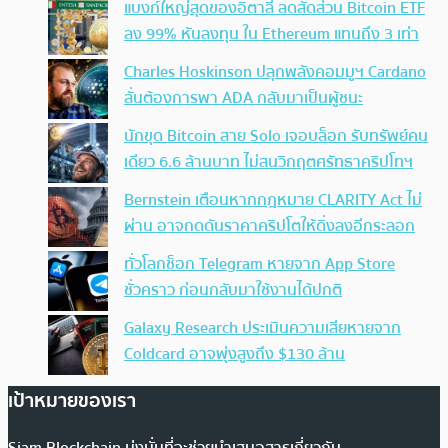
แบงก์ใหญ่สุดของอิตาลี ลดสัดส่วน Bitcoin ETF
ลง 99% หันลงทุน ใน Ethereum แทนถึง 3 เท่า
Charles Hoskinson ปลุกพลังคอมมูฯ Cardano
ลั่นต้องการพา ADA กลับมาเป็นผู้ชนะ
นักขุด Bitcoin สาย Solo เจอบล็อก รับทรัพย์คน
เดียว 6.6 ล้านบาท ไม่สนวิกฤตศรัทธาคริปโทฯ
Bernstein เตือนหากกฎหมาย CLARITY Act ไม่
ผ่าน อาจกดดันราคาคริปโตให้ดิ่งลงอีกระลอก
ทั่วโลกช็อก Telegram หายจาก App Store
ชั่วคราว ก่อนกลับมาใช้งานได้ปกติ
Galaxy Research ประเมินความเสียหายจาก
Coldcard อาจพุ่งสูงถึง $130 ล้าน
เป้าหมายของเรา