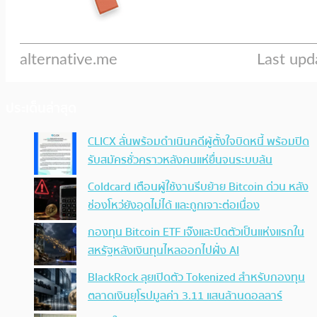
ประเด็นล่าสุด
CLICX ลั่นพร้อมดำเนินคดีผู้ตั้งใจบิดหนี้ พร้อมปิด
รับสมัครชั่วคราวหลังคนแห่ยื่นจนระบบล้น
Coldcard เตือนผู้ใช้งานรีบย้าย Bitcoin ด่วน หลัง
ช่องโหว่ยังอุดไม่ได้ และถูกเจาะต่อเนื่อง
กองทุน Bitcoin ETF เจ๊งและปิดตัวเป็นแห่งแรกใน
สหรัฐหลังเงินทุนไหลออกไปฝั่ง AI
BlackRock ลุยเปิดตัว Tokenized สำหรับกองทุน
ตลาดเงินยุโรปมูลค่า 3.11 แสนล้านดอลลาร์