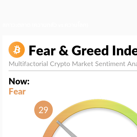
สภาวะตลาด (ความกลัว vs ความโลภ)