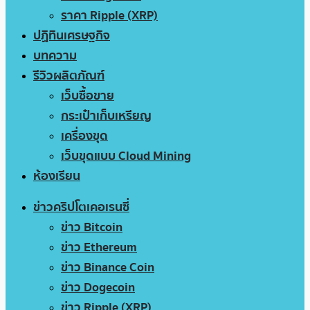
ราคา Ripple (XRP)
ปฏิทินเศรษฐกิจ
บทความ
รีวิวผลิตภัณฑ์
เว็บซื้อขาย
กระเป๋าเก็บเหรียญ
เครื่องขุด
เว็บขุดแบบ Cloud Mining
ห้องเรียน
ข่าวคริปโตเคอเรนซี่
ข่าว Bitcoin
ข่าว Ethereum
ข่าว Binance Coin
ข่าว Dogecoin
ข่าว Ripple (XRP)