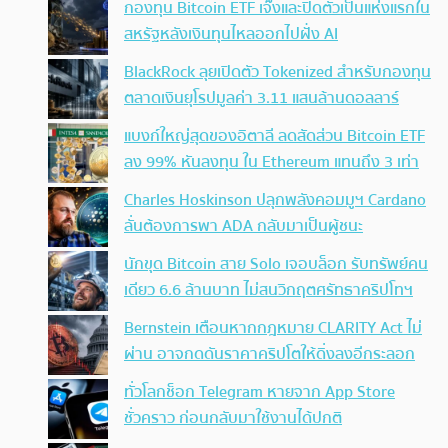
กองทุน Bitcoin ETF เจ๊งและปิดตัวเป็นแห่งแรกใน
สหรัฐหลังเงินทุนไหลออกไปฝั่ง AI
BlackRock ลุยเปิดตัว Tokenized สำหรับกองทุน
ตลาดเงินยุโรปมูลค่า 3.11 แสนล้านดอลลาร์
แบงก์ใหญ่สุดของอิตาลี ลดสัดส่วน Bitcoin ETF
ลง 99% หันลงทุน ใน Ethereum แทนถึง 3 เท่า
Charles Hoskinson ปลุกพลังคอมมูฯ Cardano
ลั่นต้องการพา ADA กลับมาเป็นผู้ชนะ
นักขุด Bitcoin สาย Solo เจอบล็อก รับทรัพย์คน
เดียว 6.6 ล้านบาท ไม่สนวิกฤตศรัทธาคริปโทฯ
Bernstein เตือนหากกฎหมาย CLARITY Act ไม่
ผ่าน อาจกดดันราคาคริปโตให้ดิ่งลงอีกระลอก
ทั่วโลกช็อก Telegram หายจาก App Store
ชั่วคราว ก่อนกลับมาใช้งานได้ปกติ