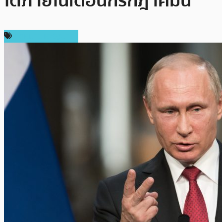
โตภายในเดือนกรกฎาคมนี้
กฎหมายและรัฐบาล