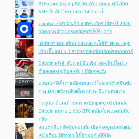
AI Future Ready #2 จัด Workshop ฟรี สอน
SME ใช้ AI ทำงานจริง 14 ส.ค. นี้
Coinbase พาเจาะลึก 4 เทรนด์คริปโทฯ ปี 2026
สลัดภาพจำสินทรัพย์เก็งกำไรไร้มูลค่า
‘พิชัย จาวลา’ เตือน Bitcoin จะไม่ทำ New High
แล้ว ชี้ไม่เกิน 5 ปี ราคาร่วงเหลือหลักพันดอลลาร์
Bitcoin เข้าสู่ ‘สัปดาห์เงินเฟ้อ’ ส่องไทม์ไลน์ 3
ตัวเลขเศรษฐกิจสหรัฐฯ ที่ต้องระวัง
อวสานคริปโทฯ เกลื่อนตลาด! โปรเจกต์แห่ปิดตัว
ทะลุ 100 แห่ง หลังแฮ็กระบาด-เงินทุนหดหาย
กลยุทธ์ ‘ถือทน’ แตกพ่าย Empery บริษัทคลัง
Bitcoin เทขาย 1,635 BTC เหลือในพอร์ตไม่ถึง
ครึ่ง
สอบตกสินทรัพย์ปลอดภัย นักเศรษฐศาสตร์แนว
หน้าเตือน Bitcoin ไม่ใช่ทองคำดิจิทัล