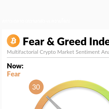
สภาวะตลาด (ความกลัว vs ความโลภ)