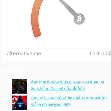
ประเด็นล่าสุด
จำใจย้าย! ทีมนักพัฒนา Bitcoin Red หันซบ AI
จีน หลังโดน OpenAI บล็อกไม่ให้ใช้
แฮกเกอร์เกาหลีเหนืออัปเกรดใช้ AI กวาดคริปโทฯ
ทั่วโลก ตัวเลขพุ่งแตะ 66%