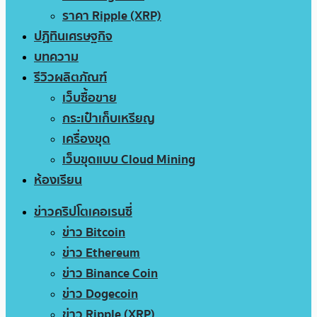
ราคา Ripple (XRP)
ปฏิทินเศรษฐกิจ
บทความ
รีวิวผลิตภัณฑ์
เว็บซื้อขาย
กระเป๋าเก็บเหรียญ
เครื่องขุด
เว็บขุดแบบ Cloud Mining
ห้องเรียน
ข่าวคริปโตเคอเรนซี่
ข่าว Bitcoin
ข่าว Ethereum
ข่าว Binance Coin
ข่าว Dogecoin
ข่าว Ripple (XRP)