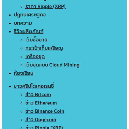
ราคา Ripple (XRP)
ปฏิทินเศรษฐกิจ
บทความ
รีวิวผลิตภัณฑ์
เว็บซื้อขาย
กระเป๋าเก็บเหรียญ
เครื่องขุด
เว็บขุดแบบ Cloud Mining
ห้องเรียน
ข่าวคริปโตเคอเรนซี่
ข่าว Bitcoin
ข่าว Ethereum
ข่าว Binance Coin
ข่าว Dogecoin
ข่าว Ripple (XRP)