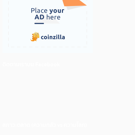
ติดตามเราบน Facebook
สภาวะตลาด (ความกลัว vs ความโลภ)