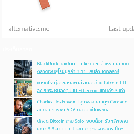
ประเด็นล่าสุด
BlackRock ลุยเปิดตัว Tokenized สำหรับกองทุน
ตลาดเงินยุโรปมูลค่า 3.11 แสนล้านดอลลาร์
แบงก์ใหญ่สุดของอิตาลี ลดสัดส่วน Bitcoin ETF
ลง 99% หันลงทุน ใน Ethereum แทนถึง 3 เท่า
Charles Hoskinson ปลุกพลังคอมมูฯ Cardano
ลั่นต้องการพา ADA กลับมาเป็นผู้ชนะ
นักขุด Bitcoin สาย Solo เจอบล็อก รับทรัพย์คน
เดียว 6.6 ล้านบาท ไม่สนวิกฤตศรัทธาคริปโทฯ