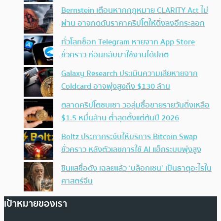
Bernstein เตือนหากกฎหมาย CLARITY Act ไม่
ผ่าน อาจกดดันราคาคริปโตให้ดิ่งลงอีกระลอก
ทั่วโลกช็อก Telegram หายจาก App Store
ชั่วคราว ก่อนกลับมาใช้งานได้ปกติ
Galaxy Research ประเมินความเสียหายจาก
Coldcard อาจพุ่งสูงถึง $130 ล้าน
ตลาดคริปโตซบเซา วอลุ่มซื้อขายรายวันดิ่งเหลือ
$1.5 หมื่นล้าน ต่ำสุดตั้งแต่ต้นปี 2026
Boltz ประกาศระงับให้บริการ Bitcoin Swap
ชั่วคราว หลังตัวเลขการใช้ AI แฮ็กระบบพุ่งสูง
ซินแสชื่อดัง เฉลยแล้ว ‘บล็อกเชน’ เป็นธาตุอะไรใน
ศาสตร์จีน
เป้าหมายของเรา