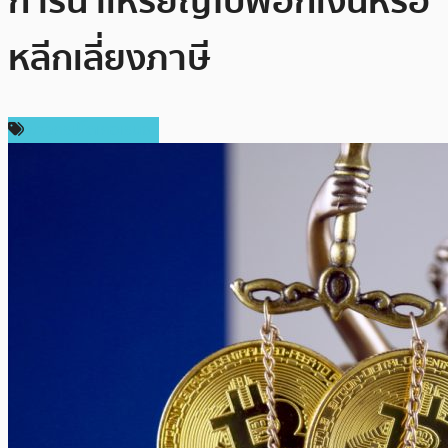
การนำเหรียญไปฟอกเงินหรือ
หลีกเลี่ยงภาษี
ข่าวคริปโตเคอเรนซี่