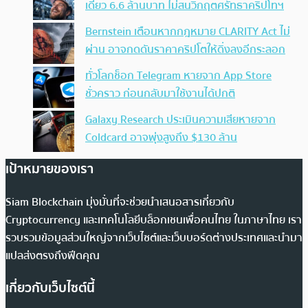
เดียว 6.6 ล้านบาท ไม่สนวิกฤตศรัทธาคริปโทฯ
Bernstein เตือนหากกฎหมาย CLARITY Act ไม่
ผ่าน อาจกดดันราคาคริปโตให้ดิ่งลงอีกระลอก
ทั่วโลกช็อก Telegram หายจาก App Store
ชั่วคราว ก่อนกลับมาใช้งานได้ปกติ
Galaxy Research ประเมินความเสียหายจาก
Coldcard อาจพุ่งสูงถึง $130 ล้าน
เป้าหมายของเรา
Siam Blockchain มุ่งมั่นที่จะช่วยนำเสนอสารเกี่ยวกับ
Cryptocurrency และเทคโนโลยีบล็อกเชนเพื่อคนไทย ในภาษาไทย เรา
รวบรวมข้อมูลส่วนใหญ่จากเว็บไซต์และเว็บบอร์ดต่างประเทศและนำมา
แปลส่งตรงถึงฟีดคุณ
เกี่ยวกับเว็บไซต์นี้