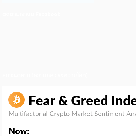
ติดตามเราบน Facebook
สภาวะตลาด (ความกลัว vs ความโลภ)