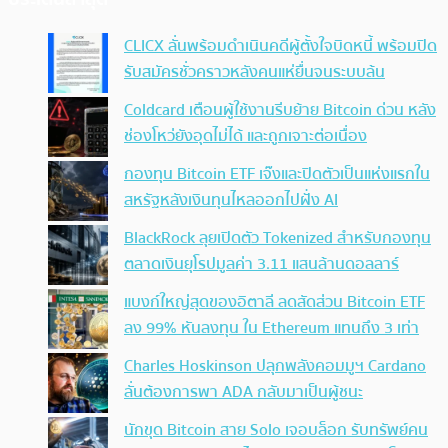
CLICX ลั่นพร้อมดำเนินคดีผู้ตั้งใจบิดหนี้ พร้อมปิด
รับสมัครชั่วคราวหลังคนแห่ยื่นจนระบบล้น
Coldcard เตือนผู้ใช้งานรีบย้าย Bitcoin ด่วน หลัง
ช่องโหว่ยังอุดไม่ได้ และถูกเจาะต่อเนื่อง
กองทุน Bitcoin ETF เจ๊งและปิดตัวเป็นแห่งแรกใน
สหรัฐหลังเงินทุนไหลออกไปฝั่ง AI
BlackRock ลุยเปิดตัว Tokenized สำหรับกองทุน
ตลาดเงินยุโรปมูลค่า 3.11 แสนล้านดอลลาร์
แบงก์ใหญ่สุดของอิตาลี ลดสัดส่วน Bitcoin ETF
ลง 99% หันลงทุน ใน Ethereum แทนถึง 3 เท่า
Charles Hoskinson ปลุกพลังคอมมูฯ Cardano
ลั่นต้องการพา ADA กลับมาเป็นผู้ชนะ
นักขุด Bitcoin สาย Solo เจอบล็อก รับทรัพย์คน