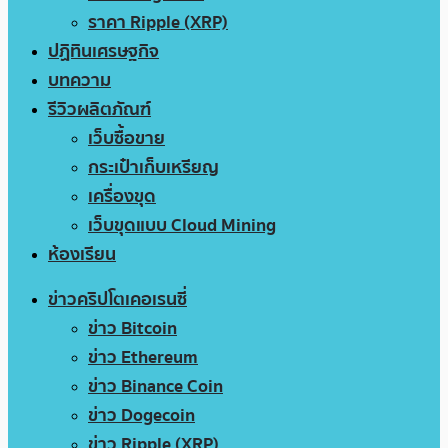
ราคา Ripple (XRP)
ปฏิทินเศรษฐกิจ
บทความ
รีวิวผลิตภัณฑ์
เว็บซื้อขาย
กระเป๋าเก็บเหรียญ
เครื่องขุด
เว็บขุดแบบ Cloud Mining
ห้องเรียน
ข่าวคริปโตเคอเรนซี่
ข่าว Bitcoin
ข่าว Ethereum
ข่าว Binance Coin
ข่าว Dogecoin
ข่าว Ripple (XRP)