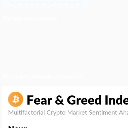
ติดตามเราบน Facebook
สภาวะตลาด (ความกลัว vs ความโลภ)