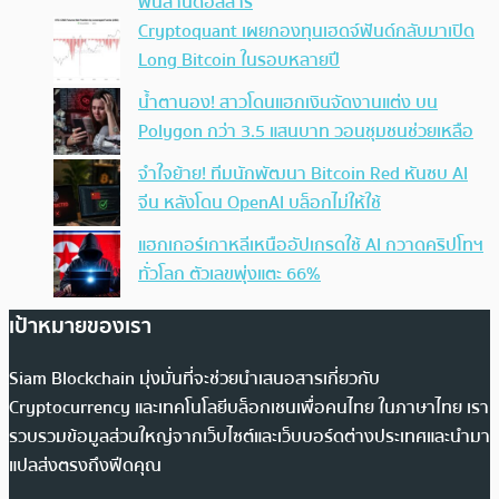
พันล้านดอลลาร์
Cryptoquant เผยกองทุนเฮดจ์ฟันด์กลับมาเปิด
Long Bitcoin ในรอบหลายปี
น้ำตานอง! สาวโดนแฮกเงินจัดงานแต่ง บน
Polygon กว่า 3.5 แสนบาท วอนชุมชนช่วยเหลือ
จำใจย้าย! ทีมนักพัฒนา Bitcoin Red หันซบ AI
จีน หลังโดน OpenAI บล็อกไม่ให้ใช้
แฮกเกอร์เกาหลีเหนืออัปเกรดใช้ AI กวาดคริปโทฯ
ทั่วโลก ตัวเลขพุ่งแตะ 66%
เป้าหมายของเรา
Siam Blockchain มุ่งมั่นที่จะช่วยนำเสนอสารเกี่ยวกับ
Cryptocurrency และเทคโนโลยีบล็อกเชนเพื่อคนไทย ในภาษาไทย เรา
รวบรวมข้อมูลส่วนใหญ่จากเว็บไซต์และเว็บบอร์ดต่างประเทศและนำมา
แปลส่งตรงถึงฟีดคุณ