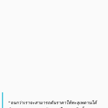
“จนกว่าเราจะสามารถดันราคาให้ทะลุเพดานได้