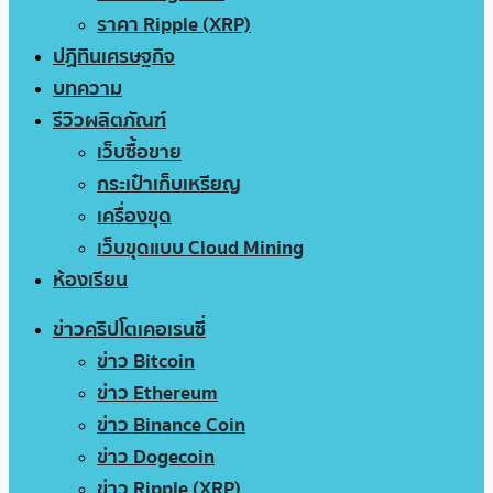
ราคา Ripple (XRP)
ปฏิทินเศรษฐกิจ
บทความ
รีวิวผลิตภัณฑ์
เว็บซื้อขาย
กระเป๋าเก็บเหรียญ
เครื่องขุด
เว็บขุดแบบ Cloud Mining
ห้องเรียน
ข่าวคริปโตเคอเรนซี่
ข่าว Bitcoin
ข่าว Ethereum
ข่าว Binance Coin
ข่าว Dogecoin
ข่าว Ripple (XRP)