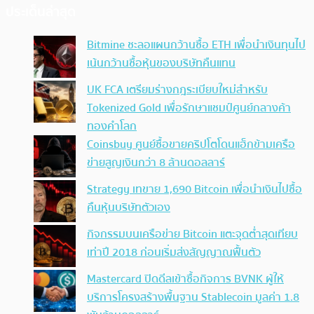
ประเด็นล่าสุด
Bitmine ชะลอแผนกว้านซื้อ ETH เพื่อนำเงินทุนไป
เน้นกว้านซื้อหุ้นของบริษัทคืนแทน
UK FCA เตรียมร่างกฎระเบียบใหม่สำหรับ
Tokenized Gold เพื่อรักษาแชมป์ศูนย์กลางค้า
ทองคำโลก
Coinsbuy ศูนย์ซื้อขายคริปโตโดนแฮ็กข้ามเครือ
ข่ายสูญเงินกว่า 8 ล้านดอลลาร์
Strategy เทขาย 1,690 Bitcoin เพื่อนำเงินไปซื้อ
คืนหุ้นบริษัทตัวเอง
กิจกรรมบนเครือข่าย Bitcoin แตะจุดต่ำสุดเทียบ
เท่าปี 2018 ก่อนเริ่มส่งสัญญาณฟื้นตัว
Mastercard ปิดดีลเข้าซื้อกิจการ BVNK ผู้ให้
บริการโครงสร้างพื้นฐาน Stablecoin มูลค่า 1.8