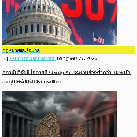
กฎหมายและรัฐบาล
By
Patiphan Santivarotai
กรกฎาคม 27, 2026
สถาบันวิจัยชี้ โอกาสที่ Clarity Act จะผ่านร่วงต่ำกว่า 30% นัก
ลงทุนเตรียมรับแรงกระแทก