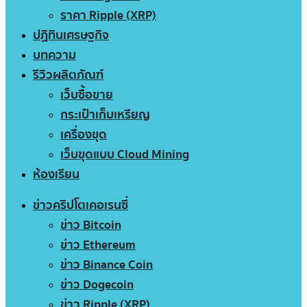
ราคา Ripple (XRP)
ปฏิทินเศรษฐกิจ
บทความ
รีวิวผลิตภัณฑ์
เว็บซื้อขาย
กระเป๋าเก็บเหรียญ
เครื่องขุด
เว็บขุดแบบ Cloud Mining
ห้องเรียน
ข่าวคริปโตเคอเรนซี่
ข่าว Bitcoin
ข่าว Ethereum
ข่าว Binance Coin
ข่าว Dogecoin
ข่าว Ripple (XRP)