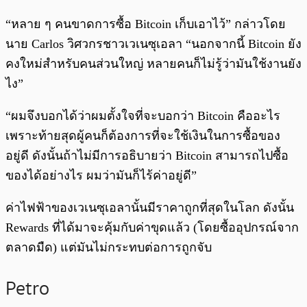
“หลาย ๆ คนขาดการซื้อ Bitcoin เก็บเอาไว้” กล่าวโดย
นาย Carlos วิศวกรชาวเวเนซุเอลา “นอกจากนี้ Bitcoin ยัง
คงใหม่สำหรับคนส่วนใหญ่ หลายคนก็ไม่รู้ว่ามันใช้งานยัง
ไง”
“ผมจึงบอกได้ว่าผมตั้งใจที่จะบอกว่า Bitcoin คืออะไร
เพราะท้ายสุดผู้คนก็ต้องการที่จะใช้เงินในการซื้อของ
อยู่ดี ดังนั้นถ้าไม่มีการอธิบายว่า Bitcoin สามารถไปซื้อ
ของได้อย่างไร ผมว่ามันก็ไร้ค่าอยู่ดี”
ค่าไฟฟ้าของเวเนซุเอลานั้นมีราคาถูกที่สุดในโลก ดังนั้น
Rewards ที่ได้มาจะคุ้มกับค่าขุดแล้ว (โดยซื้ออุปกรณ์จาก
ตลาดมืด) แต่มันไม่กระทบต่อการถูกจับ
Petro