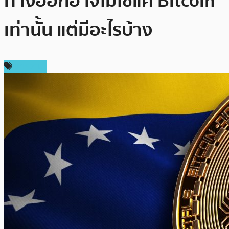
ทางออกอาจไม่ใช่แค่ Bitcoin
เท่านั้น แต่มีอะไรบ้าง
บทความ