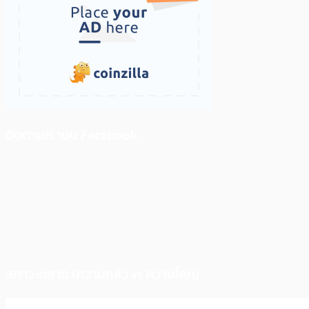
ติดตามเราบน Facebook
สภาวะตลาด (ความกลัว vs ความโลภ)