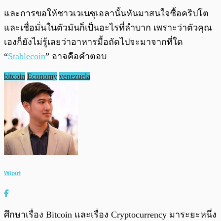
และการขอให้ชาวเวเนซุเอลานั้นหันมาสนใจซื้อคริปโต
และเชื่อมั่นในตัวมันก็เป็นอะไรที่ลำบาก เพราะว่าตัวคุณ
เองก็ยังไม่รู้เลยว่าอาหารมื้อถัดไปจะมาจากที่ใด
“
Stablecoin
” อาจคือคำตอบ
bitcoin
Economy
venezuela
Wiput
ศึกษาเรื่อง Bitcoin และเรื่อง Cryptocurrency มาระยะหนึ่ง