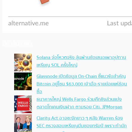
ประเด็นล่าสุด
Solana จ่อโหวตจริง ลุ้นผ่านข้อเสนอเผาอุปทาน
เหรียญ SOL ครั้งใหญ่
Glassnode เปิดข้อมูล On-Chain ชี้แนวรับสำคัญ
Bitcoin อยู่โซน $63,000 เจ้ามือ-รายย่อยแห่ช้อน
ซื้อ
ธนาคารใหญ่ Wells Fargo ร่วมศึกชิงส่วนแบ่ง
ตลาดโทเคนเงินฝาก ตามรอย Citi, JPMorgan
Clarity Act อาจชะงักยาว ๆ หลัง Warren ร้อง
SEC ตรวจสอบเหรียญมีมของทรัมป์ เพราะทำนัก