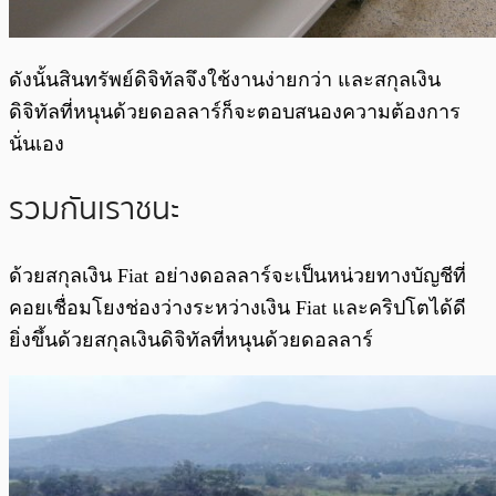
ดังนั้นสินทรัพย์ดิจิทัลจึงใช้งานง่ายกว่า และสกุลเงิน
ดิจิทัลที่หนุนด้วยดอลลาร์ก็จะตอบสนองความต้องการ
นั่นเอง
รวมกันเราชนะ
ด้วยสกุลเงิน Fiat อย่างดอลลาร์จะเป็นหน่วยทางบัญชีที่
คอยเชื่อมโยงช่องว่างระหว่างเงิน Fiat และคริปโตได้ดี
ยิ่งขึ้นด้วยสกุลเงินดิจิทัลที่หนุนด้วยดอลลาร์