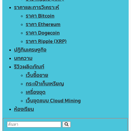
ราคาและการวิเคราะห์
ราคา Bitcoin
ราคา Ethereum
ราคา Dogecoin
ราคา Ripple (XRP)
ปฏิทินเศรษฐกิจ
บทความ
รีวิวผลิตภัณฑ์
เว็บซื้อขาย
กระเป๋าเก็บเหรียญ
เครื่องขุด
เว็บขุดแบบ Cloud Mining
ห้องเรียน