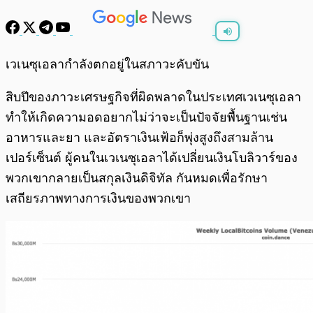
พร้อมเล่น
0:00
/
0:00
เวเนซุเอลากำลังตกอยู่ในสภาวะคับขัน
สิบปีของภาวะเศรษฐกิจที่ผิดพลาดในประเทศเวเนซุเอลา
ทำให้เกิดความอดอยากไม่ว่าจะเป็นปัจจัยพื้นฐานเช่น
อาหารและยา และอัตราเงินเฟ้อก็พุ่งสูงถึงสามล้าน
เปอร์เซ็นต์ ผู้คนในเวเนซุเอลาได้เปลี่ยนเงินโบลิวาร์ของ
พวกเขากลายเป็นสกุลเงินดิจิทัล กันหมดเพื่อรักษา
เสถียรภาพทางการเงินของพวกเขา