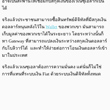
อาจเป็นสะพานให้เชื่อมกับสกุลเงินของเวเนซุเอลาก็เป็น
ได้
จริงแล้วประชาชนสามารถซื้อสินทรัพย์ดิจิทัลที่มีสกุลเงิน
ดอลลาร์หนุนหลังไว้ใน
Wallet
ของพวกเขา มันสามารถ
เก็บมูลค่าของพวกเขาได้ในระยะยาว โดยระหว่างนั้นก็
หา Gateway ที่สามารถแปลงเงินระหว่างสกุลเงินดอลลาร์
กับโบลิวาร์ได้ และทำให้ง่ายต่อการโอนเงินดอลลาร์เข้า
มาในประเทศ
จริงแล้วเวเนซุเอลาต้องการความมั่นคง แต่นั่นก็ไม่ใช่
การที่แทนที่ระบบเงิน Fiat ด้วยระบบเงินดิจิทัลทั้งหมด