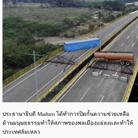
ประธานาธิบดี Maduro ได้ทำการปิดกั้นความช่วยเหลือ
ด้านมนุษยธรรมทำให้สภาพของพลเมืองแย่ลงและทำให้
ประเทศล้มเหลว