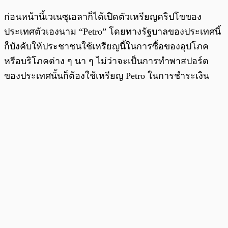
ก่อนหน้านี้เวเนซุเอลาก็ได้เปิดตัวเหรียญคริปโขของ
ประเทศตัวเองนาม “Petro” โดยทางรัฐบาลของประเทศนี้
ก็บังคับให้ประชาชนใช้เหรียญนี้ในการซื้อของอุปโภค
หรือบริโภคต่าง ๆ นา ๆ ไม่ว่าจะเป็นการทำพาสปอร์ต
ของประเทศนั้นก็ต้องใช้เหรียญ Petro ในการชำระเงิน