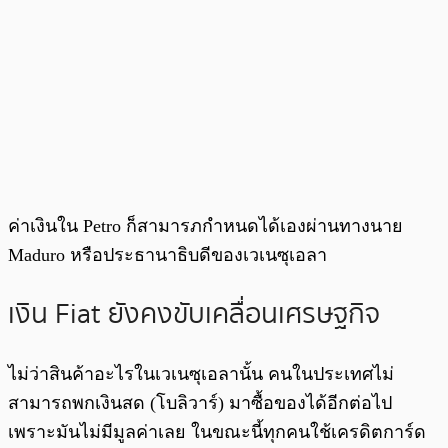
ค่าเงินใน Petro ก็สามารภกำหนดได้เองผ่านทางนาย
Maduro หรือประธานาธิบดีของเวเนซุเอลา
เงิน Fiat ยังคงขับเคลื่อนเศรษฐกิจ
ไม่ว่าสินค้าอะไรในเวเนซุเอลานั้น คนในประเทศไม่
สามารถพกเงินสด (โบลิวาร์) มาซื้อของได้อีกต่อไป
เพราะมันไม่มีมูลค่าเลย ในขณะนี้ทุกคนใช้เครดิตการ์ด