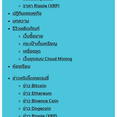
ราคา Ripple (XRP)
ปฏิทินเศรษฐกิจ
บทความ
รีวิวผลิตภัณฑ์
เว็บซื้อขาย
กระเป๋าเก็บเหรียญ
เครื่องขุด
เว็บขุดแบบ Cloud Mining
ห้องเรียน
ข่าวคริปโตเคอเรนซี่
ข่าว Bitcoin
ข่าว Ethereum
ข่าว Binance Coin
ข่าว Dogecoin
ข่าว Ripple (XRP)