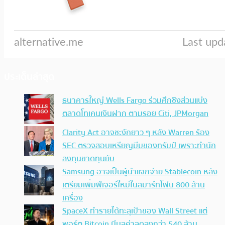
ประเด็นล่าสุด
ธนาคารใหญ่ Wells Fargo ร่วมศึกชิงส่วนแบ่ง
ตลาดโทเคนเงินฝาก ตามรอย Citi, JPMorgan
Clarity Act อาจชะงักยาว ๆ หลัง Warren ร้อง
SEC ตรวจสอบเหรียญมีมของทรัมป์ เพราะทำนัก
ลงทุนขาดทุนยับ
Samsung อาจเป็นผู้นำแจกจ่าย Stablecoin หลัง
เตรียมเพิ่มฟีเจอร์ใหม่ในสมาร์ทโฟน 800 ล้าน
เครื่อง
SpaceX ทำรายได้ทะลุเป้าของ Wall Street แต่
พอร์ต Bitcoin มีมูลค่าลดลงกว่า 540 ล้าน