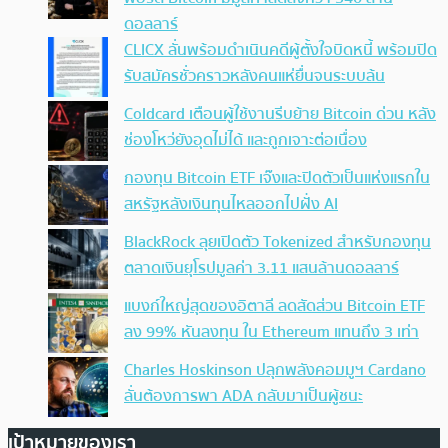
ดอลลาร์
CLICX ลั่นพร้อมดำเนินคดีผู้ตั้งใจบิดหนี้ พร้อมปิด
รับสมัครชั่วคราวหลังคนแห่ยื่นจนระบบล้น
Coldcard เตือนผู้ใช้งานรีบย้าย Bitcoin ด่วน หลัง
ช่องโหว่ยังอุดไม่ได้ และถูกเจาะต่อเนื่อง
กองทุน Bitcoin ETF เจ๊งและปิดตัวเป็นแห่งแรกใน
สหรัฐหลังเงินทุนไหลออกไปฝั่ง AI
BlackRock ลุยเปิดตัว Tokenized สำหรับกองทุน
ตลาดเงินยุโรปมูลค่า 3.11 แสนล้านดอลลาร์
แบงก์ใหญ่สุดของอิตาลี ลดสัดส่วน Bitcoin ETF
ลง 99% หันลงทุน ใน Ethereum แทนถึง 3 เท่า
Charles Hoskinson ปลุกพลังคอมมูฯ Cardano
ลั่นต้องการพา ADA กลับมาเป็นผู้ชนะ
เป้าหมายของเรา