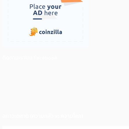
ติดตามเราบน Facebook
สภาวะตลาด (ความกลัว vs ความโลภ)