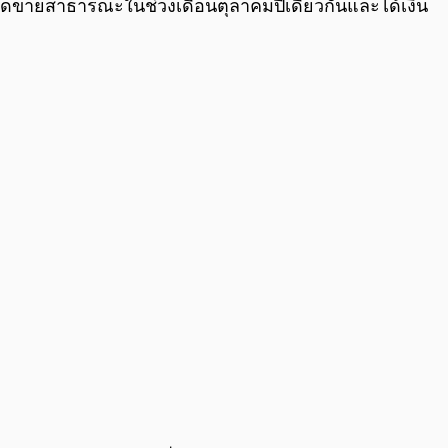
นก็เปิดขายสาธารณะในช่วงเดือนตุลาคมปีเดียวกันและได้เงิน