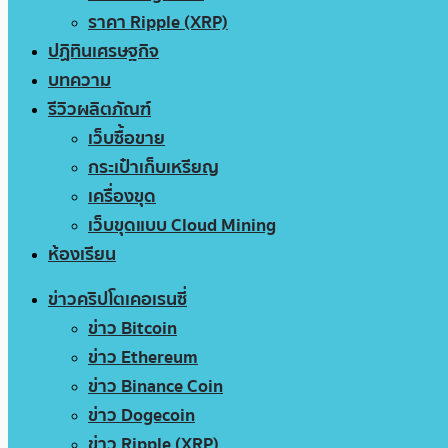
ราคา Ripple (XRP)
ปฏิทินเศรษฐกิจ
บทความ
รีวิวผลิตภัณฑ์
เว็บซื้อขาย
กระเป๋าเก็บเหรียญ
เครื่องขุด
เว็บขุดแบบ Cloud Mining
ห้องเรียน
ข่าวคริปโตเคอเรนซี่
ข่าว Bitcoin
ข่าว Ethereum
ข่าว Binance Coin
ข่าว Dogecoin
ข่าว Ripple (XRP)