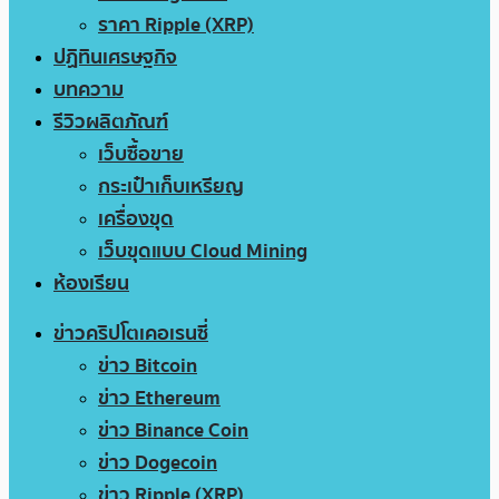
ราคา Ripple (XRP)
ปฏิทินเศรษฐกิจ
บทความ
รีวิวผลิตภัณฑ์
เว็บซื้อขาย
กระเป๋าเก็บเหรียญ
เครื่องขุด
เว็บขุดแบบ Cloud Mining
ห้องเรียน
ข่าวคริปโตเคอเรนซี่
ข่าว Bitcoin
ข่าว Ethereum
ข่าว Binance Coin
ข่าว Dogecoin
ข่าว Ripple (XRP)