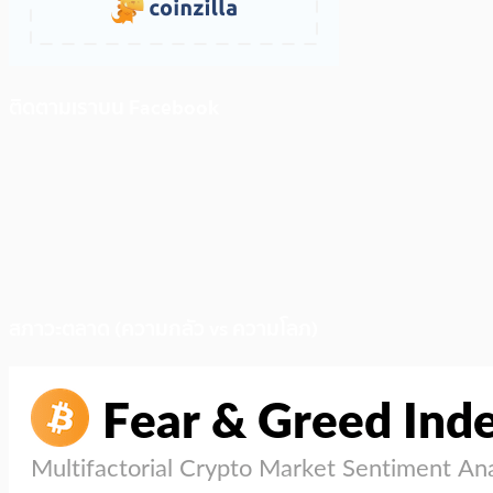
ติดตามเราบน Facebook
สภาวะตลาด (ความกลัว vs ความโลภ)