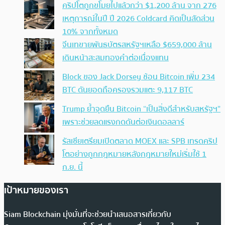
คริปโตถูกขโมยไปแล้วกว่า $1,200 ล้าน จาก 276
เหตุการณ์ในปี ปี 2026 Coldcard คิดเป็นสัดส่วน
10% จากทั้งหมด
จีนเทขายพันธบัตรสหรัฐฯเหลือ $659,000 ล้าน
เดินหน้าสะสมทองคำต่อเนื่องแทน
Block ของ Jack Dorsey ช้อน Bitcoin เพิ่ม 234
BTC ดันยอดถือครองรวมแตะ 9,117 BTC
Trump ย้ำจุดยืน Bitcoin “เป็นสิ่งดีสำหรับสหรัฐฯ”
เพราะช่วยลดแรงกดดันต่อเงินดอลลาร์
รัสเซียเตรียมเปิดตลาด MOEX และ SPB เทรดคริป
โตอย่างถูกกฎหมายหลังกฎหมายใหม่เริ่มใช้ 1
ก.ย. นี้
เป้าหมายของเรา
Siam Blockchain มุ่งมั่นที่จะช่วยนำเสนอสารเกี่ยวกับ