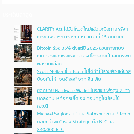
ประเด็นล่าสุด
CLARITY Act ได้วันโหวตใหม่แล้ว วุฒิสภาสหรัฐฯ
เตรียมพิจารณาร่างกฎหมายวันที่ 15 กันยายน
Bitcoin ร่วง 35% ตั้งแต่ปี 2025 สวนทางทอง-
เงิน-ทองแดงพุ่งแรง ดันคริปโตกลายเป็นสินทรัพย์
ผลงานแย่สุด
Scott Melker ชี้ Bitcoin ไม่ได้ทำให้รวยเร็ว แต่ช่วย
ป้องกันให้ “จนช้าลง” จากเงินเฟ้อ
ยอดขาย Hardware Wallet ในรัสเซียพุ่งสูง 2 เท่า
นักลงทุนแห่ถือคริปโตเอง ก่อนกฎใหม่เริ่มใช้
ก.ย.นี้
Michael Saylor ลั่น “มีแค่ Satoshi ที่ขาย Bitcoin
น้อยกว่าผม” หลัง Strategy ถือ BTC ทะลุ
840,000 BTC