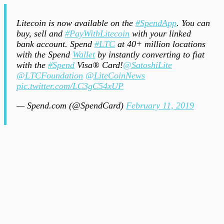
Litecoin is now available on the
#SpendApp
. You can
buy, sell and
#PayWithLitecoin
with your linked
bank account. Spend
#LTC
at 40+ million locations
with the Spend
Wallet
by instantly converting to fiat
with the
#Spend
Visa® Card!
@SatoshiLite
@LTCFoundation
@LiteCoinNews
pic.twitter.com/LC3gC54xUP
— Spend.com (@SpendCard)
February 11, 2019