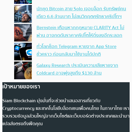
นักขุด Bitcoin สาย Solo เจอบล็อก รับทรัพย์คน
เดียว 6.6 ล้านบาท ไม่สนวิกฤตศรัทธาคริปโทฯ
Bernstein เตือนหากกฎหมาย CLARITY Act ไม่
ผ่าน อาจกดดันราคาคริปโตให้ดิ่งลงอีกระลอก
ทั่วโลกช็อก Telegram หายจาก App Store
ชั่วคราว ก่อนกลับมาใช้งานได้ปกติ
Galaxy Research ประเมินความเสียหายจาก
Coldcard อาจพุ่งสูงถึง $130 ล้าน
เป้าหมายของเรา
Siam Blockchain มุ่งมั่นที่จะช่วยนำเสนอสารเกี่ยวกับ
Cryptocurrency และเทคโนโลยีบล็อกเชนเพื่อคนไทย ในภาษาไทย เรา
รวบรวมข้อมูลส่วนใหญ่จากเว็บไซต์และเว็บบอร์ดต่างประเทศและนำมา
แปลส่งตรงถึงฟีดคุณ