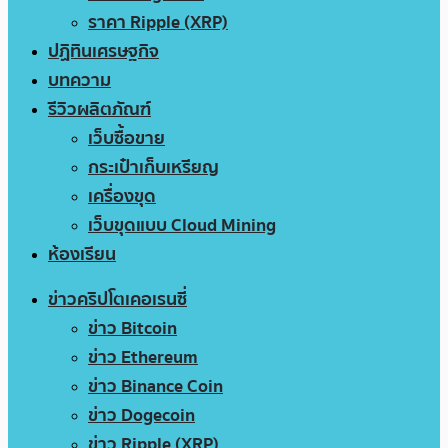
ราคา Ripple (XRP)
ปฏิทินเศรษฐกิจ
บทความ
รีวิวผลิตภัณฑ์
เว็บซื้อขาย
กระเป๋าเก็บเหรียญ
เครื่องขุด
เว็บขุดแบบ Cloud Mining
ห้องเรียน
ข่าวคริปโตเคอเรนซี่
ข่าว Bitcoin
ข่าว Ethereum
ข่าว Binance Coin
ข่าว Dogecoin
ข่าว Ripple (XRP)