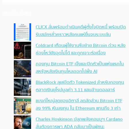
ประเด็นล่าสุด
CLICX ลั่นพร้อมดำเนินคดีผู้ตั้งใจบิดหนี้ พร้อมปิด
รับสมัครชั่วคราวหลังคนแห่ยื่นจนระบบล้น
Coldcard เตือนผู้ใช้งานรีบย้าย Bitcoin ด่วน หลัง
ช่องโหว่ยังอุดไม่ได้ และถูกเจาะต่อเนื่อง
กองทุน Bitcoin ETF เจ๊งและปิดตัวเป็นแห่งแรกใน
สหรัฐหลังเงินทุนไหลออกไปฝั่ง AI
BlackRock ลุยเปิดตัว Tokenized สำหรับกองทุน
ตลาดเงินยุโรปมูลค่า 3.11 แสนล้านดอลลาร์
แบงก์ใหญ่สุดของอิตาลี ลดสัดส่วน Bitcoin ETF
ลง 99% หันลงทุน ใน Ethereum แทนถึง 3 เท่า
Charles Hoskinson ปลุกพลังคอมมูฯ Cardano
ลั่นต้องการพา ADA กลับมาเป็นผู้ชนะ