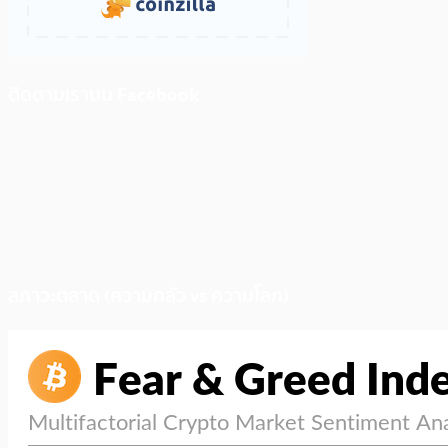
ติดตามเราบน Facebook
สภาวะตลาด (ความกลัว vs ความโลภ)