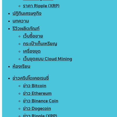
ราคา Ripple (XRP)
ปฏิทินเศรษฐกิจ
บทความ
รีวิวผลิตภัณฑ์
เว็บซื้อขาย
กระเป๋าเก็บเหรียญ
เครื่องขุด
เว็บขุดแบบ Cloud Mining
ห้องเรียน
ข่าวคริปโตเคอเรนซี่
ข่าว Bitcoin
ข่าว Ethereum
ข่าว Binance Coin
ข่าว Dogecoin
ข่าว Ripple (XRP)