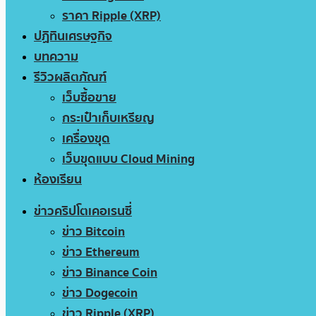
ราคา Ripple (XRP)
ปฏิทินเศรษฐกิจ
บทความ
รีวิวผลิตภัณฑ์
เว็บซื้อขาย
กระเป๋าเก็บเหรียญ
เครื่องขุด
เว็บขุดแบบ Cloud Mining
ห้องเรียน
ข่าวคริปโตเคอเรนซี่
ข่าว Bitcoin
ข่าว Ethereum
ข่าว Binance Coin
ข่าว Dogecoin
ข่าว Ripple (XRP)