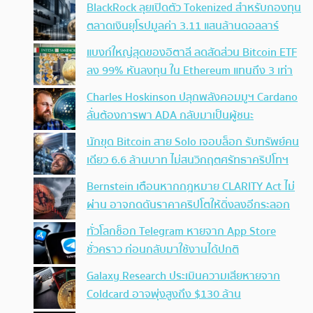
BlackRock ลุยเปิดตัว Tokenized สำหรับกองทุน
ตลาดเงินยุโรปมูลค่า 3.11 แสนล้านดอลลาร์
แบงก์ใหญ่สุดของอิตาลี ลดสัดส่วน Bitcoin ETF
ลง 99% หันลงทุน ใน Ethereum แทนถึง 3 เท่า
Charles Hoskinson ปลุกพลังคอมมูฯ Cardano
ลั่นต้องการพา ADA กลับมาเป็นผู้ชนะ
นักขุด Bitcoin สาย Solo เจอบล็อก รับทรัพย์คน
เดียว 6.6 ล้านบาท ไม่สนวิกฤตศรัทธาคริปโทฯ
Bernstein เตือนหากกฎหมาย CLARITY Act ไม่
ผ่าน อาจกดดันราคาคริปโตให้ดิ่งลงอีกระลอก
ทั่วโลกช็อก Telegram หายจาก App Store
ชั่วคราว ก่อนกลับมาใช้งานได้ปกติ
Galaxy Research ประเมินความเสียหายจาก
Coldcard อาจพุ่งสูงถึง $130 ล้าน