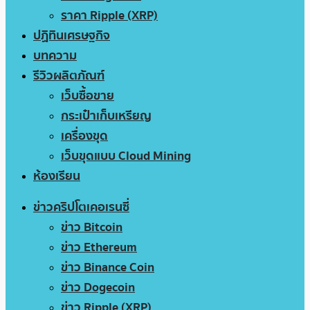
ราคา Ripple (XRP)
ปฏิทินเศรษฐกิจ
บทความ
รีวิวผลิตภัณฑ์
เว็บซื้อขาย
กระเป๋าเก็บเหรียญ
เครื่องขุด
เว็บขุดแบบ Cloud Mining
ห้องเรียน
ข่าวคริปโตเคอเรนซี่
ข่าว Bitcoin
ข่าว Ethereum
ข่าว Binance Coin
ข่าว Dogecoin
ข่าว Ripple (XRP)