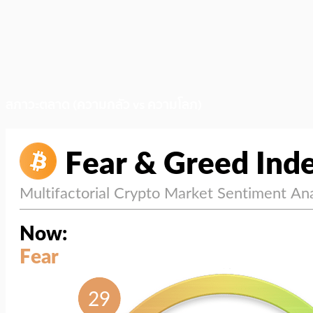
สภาวะตลาด (ความกลัว vs ความโลภ)