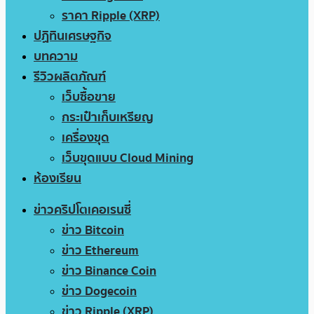
ราคา Ripple (XRP)
ปฏิทินเศรษฐกิจ
บทความ
รีวิวผลิตภัณฑ์
เว็บซื้อขาย
กระเป๋าเก็บเหรียญ
เครื่องขุด
เว็บขุดแบบ Cloud Mining
ห้องเรียน
ข่าวคริปโตเคอเรนซี่
ข่าว Bitcoin
ข่าว Ethereum
ข่าว Binance Coin
ข่าว Dogecoin
ข่าว Ripple (XRP)