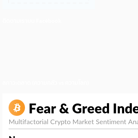
ติดตามเราบน Facebook
สภาวะตลาด (ความกลัว vs ความโลภ)