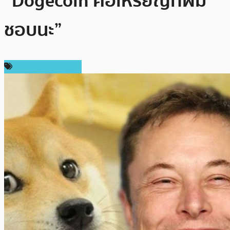
“Dogecoin คือเหรียญที่ผม
ชอบนะ”
ข่าวคริปโตเคอเรนซี่