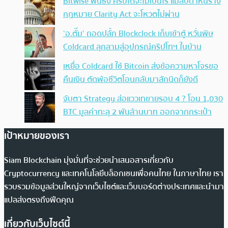
Bitwise ฟันธง คริปโตจะไม่เป็นไร แม้สัปดาห์นี้ร่าง
กฎหมาย Clarity Act จะโหวตไม่ผ่าน
‘อ.ตั๊ม’ ถอดปลั้ก Blockclock เก็บเข้าตู้ หวั่นพิษ
Coldcard ลุกลามสู่อุปกรณ์คริปโทฯ ในบ้าน
เหยื่อ Coldcard ใช้ Bitcoin ส่งข้อความหาโจรขอ
คืนเงิน ตัดพ้อชีวิตโอนกลับมาสักนิดก็ยังดี
จับตา Strategy ส่อแววเทขายรอบ 4 ? โอน 1,030
BTC มูลค่าทะลุ 2 พันล้านบาท ออกจากกระเป๋า
เป้าหมายของเรา
Siam Blockchain มุ่งมั่นที่จะช่วยนำเสนอสารเกี่ยวกับ
Cryptocurrency และเทคโนโลยีบล็อกเชนเพื่อคนไทย ในภาษาไทย เรา
รวบรวมข้อมูลส่วนใหญ่จากเว็บไซต์และเว็บบอร์ดต่างประเทศและนำมา
แปลส่งตรงถึงฟีดคุณ
เกี่ยวกับเว็บไซต์นี้