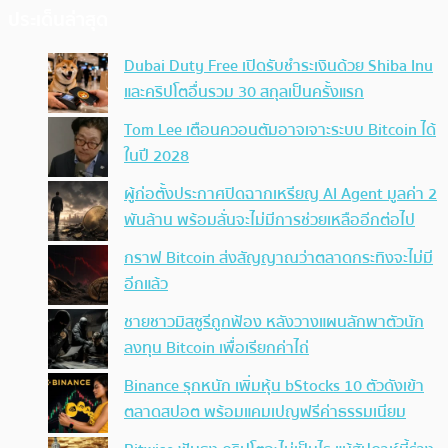
ประเด็นล่าสุด
Dubai Duty Free เปิดรับชำระเงินด้วย Shiba Inu
และคริปโตอื่นรวม 30 สกุลเป็นครั้งแรก
Tom Lee เตือนควอนตัมอาจเจาะระบบ Bitcoin ได้
ในปี 2028
ผู้ก่อตั้งประกาศปิดฉากเหรียญ AI Agent มูลค่า 2
พันล้าน พร้อมลั่นจะไม่มีการช่วยเหลืออีกต่อไป
กราฟ Bitcoin ส่งสัญญาณว่าตลาดกระทิงจะไม่มี
อีกแล้ว
ชายชาวมิสซูรีถูกฟ้อง หลังวางแผนลักพาตัวนัก
ลงทุน Bitcoin เพื่อเรียกค่าไถ่
Binance รุกหนัก เพิ่มหุ้น bStocks 10 ตัวดังเข้า
ตลาดสปอต พร้อมแคมเปญฟรีค่าธรรมเนียม