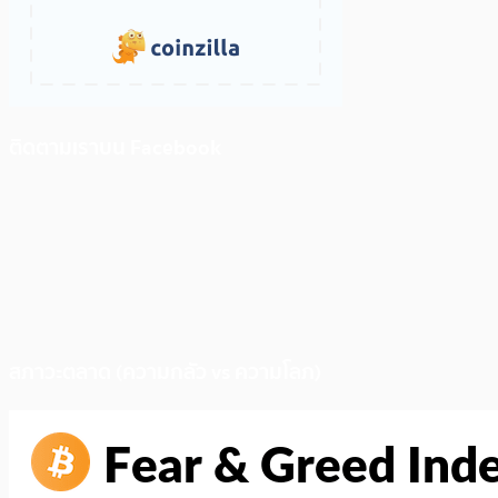
ติดตามเราบน Facebook
สภาวะตลาด (ความกลัว vs ความโลภ)