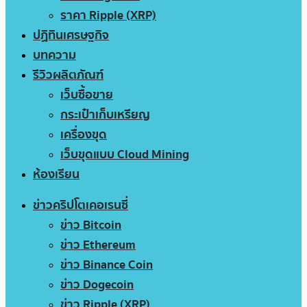
ราคา Ripple (XRP)
ปฏิทินเศรษฐกิจ
บทความ
รีวิวผลิตภัณฑ์
เว็บซื้อขาย
กระเป๋าเก็บเหรียญ
เครื่องขุด
เว็บขุดแบบ Cloud Mining
ห้องเรียน
ข่าวคริปโตเคอเรนซี่
ข่าว Bitcoin
ข่าว Ethereum
ข่าว Binance Coin
ข่าว Dogecoin
ข่าว Ripple (XRP)