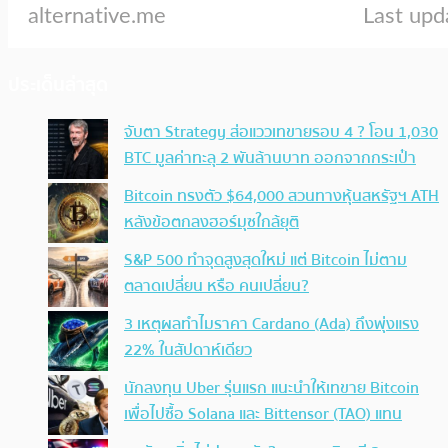
ประเด็นล่าสุด
จับตา Strategy ส่อแววเทขายรอบ 4 ? โอน 1,030
BTC มูลค่าทะลุ 2 พันล้านบาท ออกจากกระเป๋า
Bitcoin ทรงตัว $64,000 สวนทางหุ้นสหรัฐฯ ATH
หลังข้อตกลงฮอร์มุซใกล้ยุติ
S&P 500 ทำจุดสูงสุดใหม่ แต่ Bitcoin ไม่ตาม
ตลาดเปลี่ยน หรือ คนเปลี่ยน?
3 เหตุผลทำไมราคา Cardano (Ada) ถึงพุ่งแรง
22% ในสัปดาห์เดียว
นักลงทุน Uber รุ่นแรก แนะนำให้เทขาย Bitcoin
เพื่อไปซื้อ Solana และ Bittensor (TAO) แทน