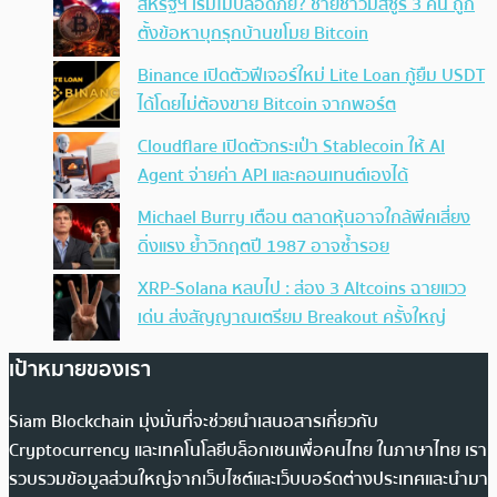
สหรัฐฯ เริ่มไม่ปลอดภัย? ชายชาวมิสซูรี 3 คน ถูก
ตั้งข้อหาบุกรุกบ้านขโมย Bitcoin
Binance เปิดตัวฟีเจอร์ใหม่ Lite Loan กู้ยืม USDT
ได้โดยไม่ต้องขาย Bitcoin จากพอร์ต
Cloudflare เปิดตัวกระเป๋า Stablecoin ให้ AI
Agent จ่ายค่า API และคอนเทนต์เองได้
Michael Burry เตือน ตลาดหุ้นอาจใกล้พีคเสี่ยง
ดิ่งแรง ย้ำวิกฤตปี 1987 อาจซ้ำรอย
XRP-Solana หลบไป : ส่อง 3 Altcoins ฉายแวว
เด่น ส่งสัญญาณเตรียม Breakout ครั้งใหญ่
เป้าหมายของเรา
Siam Blockchain มุ่งมั่นที่จะช่วยนำเสนอสารเกี่ยวกับ
Cryptocurrency และเทคโนโลยีบล็อกเชนเพื่อคนไทย ในภาษาไทย เรา
รวบรวมข้อมูลส่วนใหญ่จากเว็บไซต์และเว็บบอร์ดต่างประเทศและนำมา